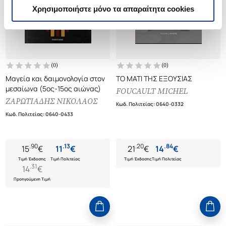
Χρησιμοποιήστε μόνο τα απαραίτητα cookies
(
0
)
(
0
)
Μαγεία και δαιμονολογία στον
ΤΟ ΜΑΤΙ ΤΗΣ ΕΞΟΥΣΙΑΣ
μεσαίωνα (5ος-15ος αιώνας)
FOUCAULT MICHEL
ΖΑΡΩΤΙΑΔΗΣ ΝΙΚΟΛΑΟΣ
Κωδ. Πολιτείας
:
0640-0332
Κωδ. Πολιτείας
:
0640-0433
.
90
.
13
.
20
.
84
15
€
11
€
21
€
14
€
Τιμή Έκδοσης
Τιμή Πολιτείας
Τιμή Έκδοσης
Τιμή Πολιτείας
.
31
14
€
Προηγούμενη Τιμή