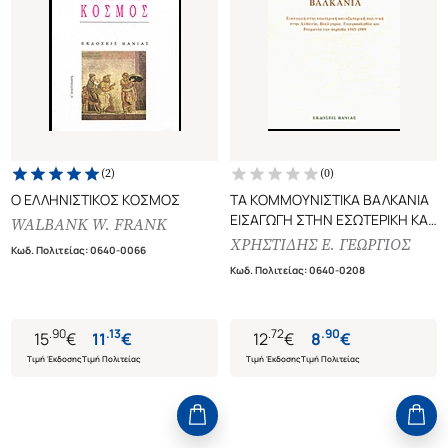
(
2
)
(
0
)
Ο ΕΛΛΗΝΙΣΤΙΚΟΣ ΚΟΣΜΟΣ
ΤΑ ΚΟΜΜΟΥΝΙΣΤΙΚΑ ΒΑΛΚΑΝΙΑ
ΕΙΣΑΓΩΓΗ ΣΤΗΝ ΕΣΩΤΕΡΙΚΗ ΚΑΙ
WALBANK W. FRANK
ΕΞΩΤΕΡΙΚΗ ΠΟΛΙΤΙΚΗ ΣΤΗΝ
ΧΡΗΣΤΙΔΗΣ Ε. ΓΕΩΡΓΙΟΣ
Κωδ. Πολιτείας
:
0640-0066
ΑΛΒΑΝΙΑ ΒΟΥΛΓΑΡΙΑ
Κωδ. Πολιτείας
:
0640-0208
ΓΙΟΥΓΚΟΣΛΑΒΙΑ ΚΑΙ ΡΟΥΜΑΝΙΑ
ΤΗΝ ΠΕΡΙΟΔΟ 1945-1989
.
90
.
13
.
72
.
90
15
€
11
€
12
€
8
€
Τιμή Έκδοσης
Τιμή Πολιτείας
Τιμή Έκδοσης
Τιμή Πολιτείας