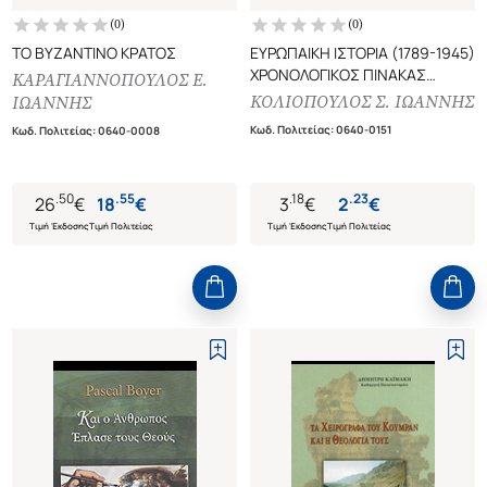
(
0
)
(
0
)
ΤΟ ΒΥΖΑΝΤΙΝΟ ΚΡΑΤΟΣ
ΕΥΡΩΠΑΙΚΗ ΙΣΤΟΡΙΑ (1789-1945)
ΧΡΟΝΟΛΟΓΙΚΟΣ ΠΙΝΑΚΑΣ
ΚΑΡΑΓΙΑΝΝΟΠΟΥΛΟΣ Ε.
ΚΥΡΙΟΤΕΡΩΝ ΣΥΜΒΑΝΤΩΝ
ΚΟΛΙΟΠΟΥΛΟΣ Σ. ΙΩΑΝΝΗΣ
ΙΩΑΝΝΗΣ
Κωδ. Πολιτείας
:
0640-0151
Κωδ. Πολιτείας
:
0640-0008
.
50
.
55
.
18
.
23
26
€
18
€
3
€
2
€
Τιμή Έκδοσης
Τιμή Πολιτείας
Τιμή Έκδοσης
Τιμή Πολιτείας