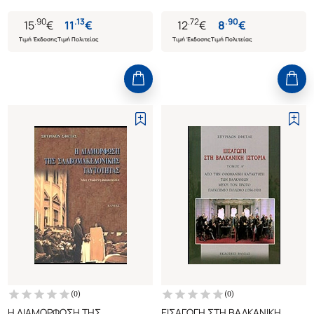
.
90
.
13
.
72
.
90
15
€
11
€
12
€
8
€
Τιμή Έκδοσης
Τιμή Πολιτείας
Τιμή Έκδοσης
Τιμή Πολιτείας
(
0
)
(
0
)
Η ΔΙΑΜΟΡΦΩΣΗ ΤΗΣ
ΕΙΣΑΓΩΓΗ ΣΤΗ ΒΑΛΚΑΝΙΚΗ