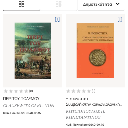
Δημοτικότητα
(
0
)
(
0
)
ΠΕΡΙ ΤΟΥ ΠΟΛΕΜΟΥ
Η κοινότητα
Συμβολή στην κοινωνιολογική
CLAUSEWITZ CARL. VON
διερεύνηση του χριστιανισμού
ΚΩΤΣΙΟΠΟΥΛΟΣ Π.
Κωδ. Πολιτείας
:
0640-0135
ΚΩΝΣΤΑΝΤΙΝΟΣ
Κωδ. Πολιτείας
:
0640-0440