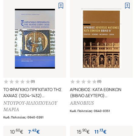
(
0
)
(
0
)
ΤΟ ΦΡΑΓΚΙΚΟ ΠΡΙΓΚΙΠΑΤΟ ΤΗΣ
ΑΡΝΟΒΙΟΣ: ΚΑΤΑ ΕΘΝΙΚΩΝ
ΑΧΑΙΑΣ (1204-1432)
(ΒΙΒΛΙΟ ΔΕΥΤΕΡΟ)
ΙΣΤΟΡΙΑ, ΟΡΓΑΝΩΣΗ, ΚΟΙΝΩΝΙΑ
ΔΙΓΛΩΣΣΗ ΕΚΔΟΣΗ, ΕΛΛΗΝΙΚΑ-
ΝΤΟΥΡΟΥ-ΗΛΙΟΠΟΥΛΟΥ
ARNOBIUS
ΛΑΤΙΝΙΚΑ
ΜΑΡΙΑ
Κωδ. Πολιτείας
:
0640-0351
Κωδ. Πολιτείας
:
0640-0261
.
60
.
42
.
90
.
13
10
€
7
€
15
€
11
€