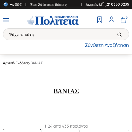
|
|
21 0360 0235
 των 30€
Έως 24 άτοκες δόσεις
Δωρεάν Μεταφορικά στην Ελλάδα
0
Σύνθετη Αναζήτηση
Αρχική
/
Εκδότες
/
ΒΑΝΙΑΣ
ΒΑΝΙΑΣ
1-24 από 433 προϊόντα