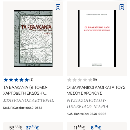
(
1
)
(
0
)
ΤΑ ΒΑΛΚΑΝΙΑ (ΔΙΤΟΜΟ-
ΟΙ ΒΑΛΚΑΝΙΚΟΙ ΛΑΟΙ ΚΑΤΑ ΤΟΥΣ
ΧΑΡΤΟΔΕΤΗ ΕΚΔΟΣΗ)
ΜΕΣΟΥΣ ΧΡΟΝΟΥΣ
ΑΠΟ ΤΟ 1453 ΚΑΙ ΜΕΤΑ
ΣΤΑΥΡΙΑΝΟΣ ΛΕΥΤΕΡΗΣ
ΝΥΣΤΑΖΟΠΟΥΛΟΥ-
ΠΕΛΕΚΙΔΟΥ ΜΑΡΙΑ
Κωδ. Πολιτείας
:
0640-0382
Κωδ. Πολιτείας
:
0640-0006
.
00
.
10
.
66
.
16
53
€
37
€
11
€
8
€