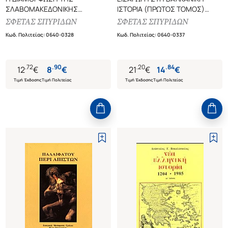
ΣΛΑΒΟΜΑΚΕΔΟΝΙΚΗΣ
ΙΣΤΟΡΙΑ (ΠΡΩΤΟΣ ΤΟΜΟΣ)
ΤΑΥΤΟΤΗΤΑΣ
ΑΠΟ ΤΗΝ ΟΘΩΜΑΝΙΚΗ
ΣΦΕΤΑΣ ΣΠΥΡΙΔΩΝ
ΣΦΕΤΑΣ ΣΠΥΡΙΔΩΝ
ΜΙΑ ΕΠΩΔΥΝΗ ΔΙΑΔΙΚΑΣΙΑ
ΚΑΤΑΚΤΗΣΗ ΤΩΝ ΒΑΛΚΑΝΙΩΝ
Κωδ. Πολιτείας
:
0640-0328
Κωδ. Πολιτείας
:
0640-0337
ΜΕΧΡΙ ΤΟΝ ΠΡΩΤΟ ΠΑΓΚΟΣΜΙΟ
ΠΟΛΕΜΟ (1354-1918)
.
72
.
90
.
20
.
84
12
€
8
€
21
€
14
€
Τιμή Έκδοσης
Τιμή Πολιτείας
Τιμή Έκδοσης
Τιμή Πολιτείας