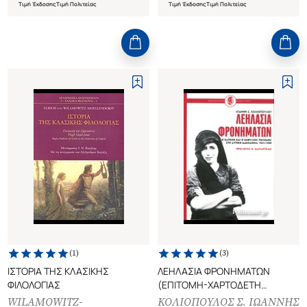
Τιμή Έκδοσης
Τιμή Πολιτείας
Τιμή Έκδοσης
Τιμή Πολιτείας
(
1
)
(
3
)
ΙΣΤΟΡΙΑ ΤΗΣ ΚΛΑΣΙΚΗΣ
ΛΕΗΛΑΣΙΑ ΦΡΟΝΗΜΑΤΩΝ
ΦΙΛΟΛΟΓΙΑΣ
(ΕΠΙΤΟΜΗ-ΧΑΡΤΟΔΕΤΗ
ΕΚΔΟΣΗ)
WILAMOWITZ-
ΚΟΛΙΟΠΟΥΛΟΣ Σ. ΙΩΑΝΝΗΣ