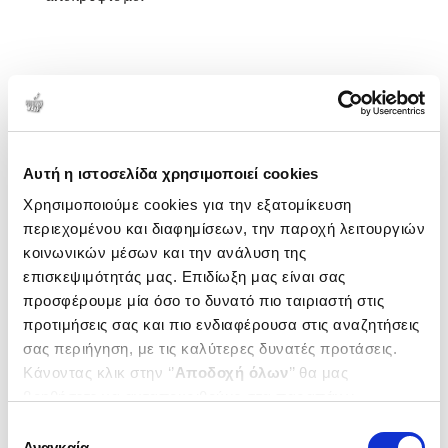
1-1 από 1 προϊόντα
Αυτή η ιστοσελίδα χρησιμοποιεί cookies
Δημοτικότητα
Χρησιμοποιούμε cookies για την εξατομίκευση
περιεχομένου και διαφημίσεων, την παροχή λειτουργιών
κοινωνικών μέσων και την ανάλυση της
επισκεψιμότητάς μας. Επιδίωξη μας είναι σας
προσφέρουμε μία όσο το δυνατό πιο ταιριαστή στις
προτιμήσεις σας και πιο ενδιαφέρουσα στις αναζητήσεις
σας περιήγηση, με τις καλύτερες δυνατές προτάσεις.
Κάνοντας κλικ στην ‘’
Αποδοχή όλων
’’ θα μας
βοηθήσετε να ανταποκριθούμε στα παραπάνω.
Μπορείτε επίσης να επεξεργαστείτε ποια cookies σας
Επιλογή
ενδιαφέρουν και να επιλέξετε από τα παρακάτω με την
Αναγκαία