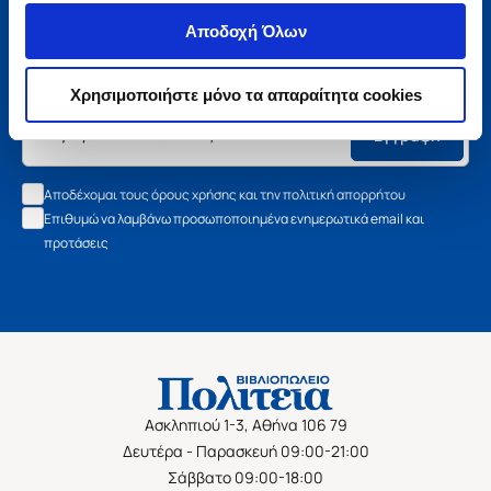
Μάθετε τα νέα της Πολιτείας
Αποδοχή Όλων
Εγγραφείτε στο newsletter μας και μάθετε πρώτοι όλα τα
νέα βιβλία, τις εξαιρετικές τιμές και τις εκδηλώσεις μας.
Χρησιμοποιήστε μόνο τα απαραίτητα cookies
Εγγραφή
Αποδέχομαι τους όρους χρήσης και την πολιτική απορρήτου
Επιθυμώ να λαμβάνω προσωποποιημένα ενημερωτικά email και
προτάσεις
Ασκληπιού 1-3, Αθήνα 106 79
Δευτέρα - Παρασκευή 09:00-21:00
Σάββατο 09:00-18:00