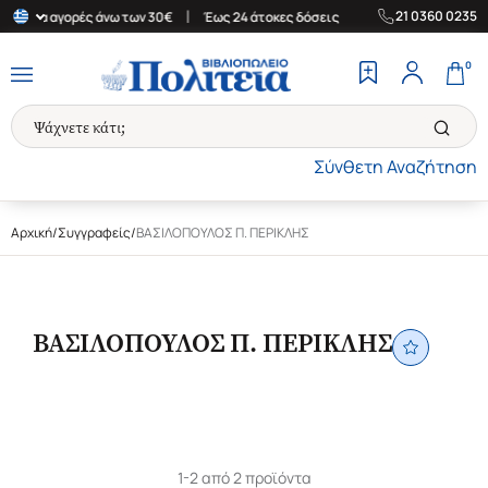
|
|
21 0360 0235
δα για αγορές άνω των 30€
Έως 24 άτοκες δόσεις
Δωρεάν Μεταφ
0
Σύνθετη Αναζήτηση
Αρχική
/
Συγγραφείς
/
ΒΑΣΙΛΟΠΟΥΛΟΣ Π. ΠΕΡΙΚΛΗΣ
ΒΑΣΙΛΟΠΟΥΛΟΣ Π. ΠΕΡΙΚΛΗΣ
1-2 από 2 προϊόντα