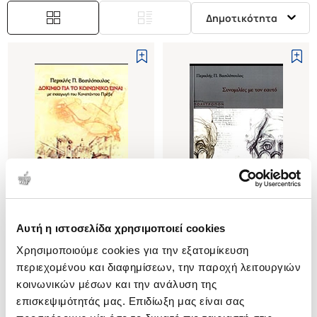
Δημοτικότητα
Αυτή η ιστοσελίδα χρησιμοποιεί cookies
(
0
)
(
0
)
Χρησιμοποιούμε cookies για την εξατομίκευση
ΔΟΚΙΜΙΟ ΓΙΑ ΤΟ ΚΟΙΝΩΝΙΚΟ
ΣΥΝΟΜΙΛΙΕΣ ΜΕ ΤΟΝ ΕΑΥΤΟ
ΕΙΝΑΙ
περιεχομένου και διαφημίσεων, την παροχή λειτουργιών
ΒΑΣΙΛΟΠΟΥΛΟΣ Π.
ΒΑΣΙΛΟΠΟΥΛΟΣ Π.
ΠΕΡΙΚΛΗΣ
κοινωνικών μέσων και την ανάλυση της
ΠΕΡΙΚΛΗΣ
επισκεψιμότητάς μας. Επιδίωξη μας είναι σας
Κωδ. Πολιτείας
:
3555-0123
Κωδ. Πολιτείας
:
3000-0093