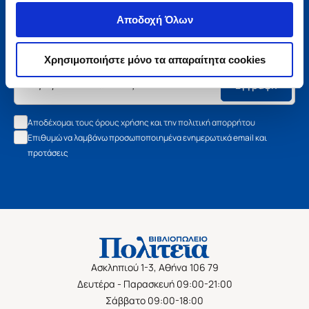
Μάθετε τα νέα της Πολιτείας
Αποδοχή Όλων
Εγγραφείτε στο newsletter μας και μάθετε πρώτοι όλα τα
νέα βιβλία, τις εξαιρετικές τιμές και τις εκδηλώσεις μας.
Χρησιμοποιήστε μόνο τα απαραίτητα cookies
Εγγραφή
Αποδέχομαι τους όρους χρήσης και την πολιτική απορρήτου
Επιθυμώ να λαμβάνω προσωποποιημένα ενημερωτικά email και
προτάσεις
Ασκληπιού 1-3, Αθήνα 106 79
Δευτέρα - Παρασκευή 09:00-21:00
Σάββατο 09:00-18:00