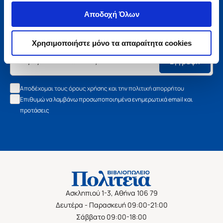
Μάθετε τα νέα της Πολιτείας
Αποδοχή Όλων
Εγγραφείτε στο newsletter μας και μάθετε πρώτοι όλα τα
νέα βιβλία, τις εξαιρετικές τιμές και τις εκδηλώσεις μας.
Χρησιμοποιήστε μόνο τα απαραίτητα cookies
Εγγραφή
Αποδέχομαι τους όρους χρήσης και την πολιτική απορρήτου
Επιθυμώ να λαμβάνω προσωποποιημένα ενημερωτικά email και
προτάσεις
Ασκληπιού 1-3, Αθήνα 106 79
Δευτέρα - Παρασκευή 09:00-21:00
Σάββατο 09:00-18:00