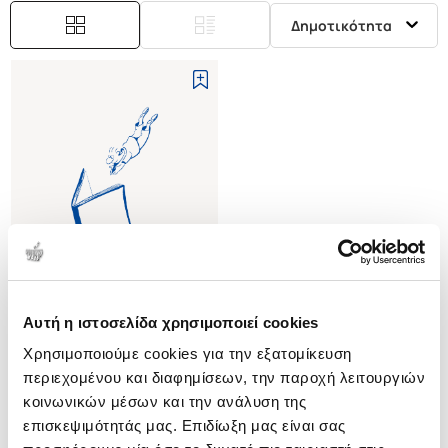
Δημοτικότητα
Αυτή η ιστοσελίδα χρησιμοποιεί cookies
(
0
)
Χρησιμοποιούμε cookies για την εξατομίκευση
(P/B) TIME TO EAT THE DOG?
THE REAL GUIDE TO
περιεχομένου και διαφημίσεων, την παροχή λειτουργιών
SUSTAINABLE LIVING
VALE BRENDA
κοινωνικών μέσων και την ανάλυση της
επισκεψιμότητάς μας. Επιδίωξη μας είναι σας
Κωδ. Πολιτείας
:
4634-1421