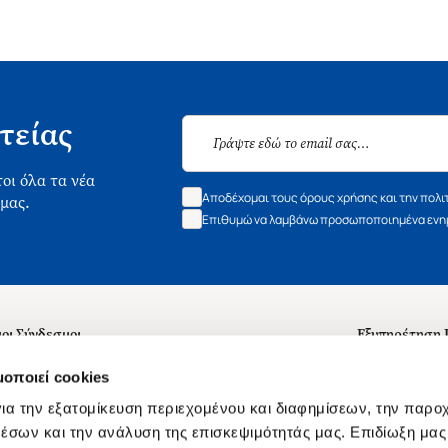
τείας
οι όλα τα νέα
Αποδέχομαι τους όρους χρήσης και την πολι
 μας.
Επιθυμώ να λαμβάνω προσωποποιημένα ενημ
οι Σύνδεσμοι
Εξυπηρέτηση
ά με εμάς
Συχνές ερωτή
μοποιεί cookies
 Εργασίας
Επικοινωνία
ια την εξατομίκευση περιεχομένου και διαφημίσεων, την παρο
ς για τις "Λίστες Επιθυμητών" και τη Βιβλιοθήκη
B2B
έσων και την ανάλυση της επισκεψιμότητάς μας. Επιδίωξη μας 