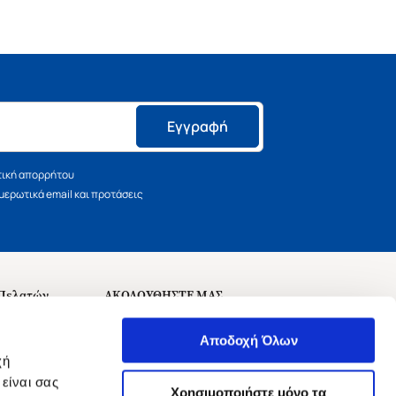
Εγγραφή
τική απορρήτου
ερωτικά email και προτάσεις
 Πελατών
ΑΚΟΛΟΥΘΗΣΤΕ ΜΑΣ
σεις
Αποδοχή Όλων
χή
είναι σας
Χρησιμοποιήστε μόνο τα