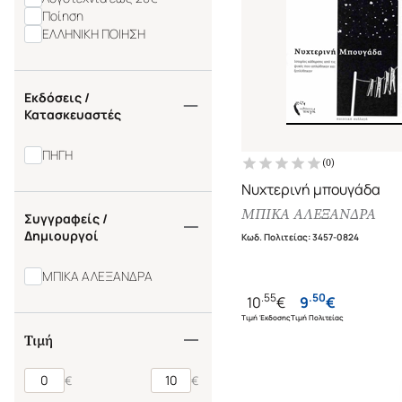
Ποίηση
ΕΛΛΗΝΙΚΗ ΠΟΙΗΣΗ
Εκδόσεις /
Κατασκευαστές
ΠΗΓΗ
(
0
)
Νυχτερινή μπουγάδα
ΜΠΙΚΑ ΑΛΕΞΑΝΔΡΑ
Συγγραφείς /
Δημιουργοί
Κωδ. Πολιτείας
:
3457-0824
ΜΠΙΚΑ ΑΛΕΞΑΝΔΡΑ
.
55
.
50
10
€
9
€
Τιμή Έκδοσης
Τιμή Πολιτείας
Τιμή
€
€