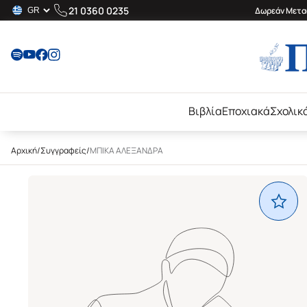
21 0360 0235
Δωρεάν Μεταφ
Βιβλία
Εποχιακά
Σχολικ
Αρχική
/
Συγγραφείς
/
ΜΠΙΚΑ ΑΛΕΞΑΝΔΡΑ