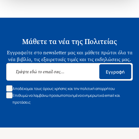
αντίστοιχες ομάδες. Έχει συμμετάσχει σε
επιστημονικά συνέδρια με εισηγήσεις και έχει
συγγράψει και δημοσιεύσει επιστημονικές εργασίες.
Επίσης, συμμετέχει σε ευρωπαϊκά ερευνητικά
προγράμματα που αφορούν τη Δημοκρατία στην
Μάθετε τα νέα της Πολιτείας
Εκπαίδευση.
Εγγραφείτε στο newsletter μας και μάθετε πρώτοι όλα τα
νέα βιβλία, τις εξαιρετικές τιμές και τις εκδηλώσεις μας.
Εγγραφή
Αποδέχομαι τους όρους χρήσης και την πολιτική απορρήτου
Επιθυμώ να λαμβάνω προσωποποιημένα ενημερωτικά email και
προτάσεις