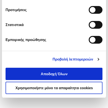
Ο κακόκεφος Βάγιας
τα cookies στην ‘’Προβολή λεπτομερειών’’.
κουκουβάγιας
Προτιμήσεις
ΒΡΑΧΛΙΩΤΗ ΝΑΤΑΣΑ
Κωδ. Πολιτείας
:
8456-0204
Στατιστικά
.
00
.
90
11
€
9
€
Εμπορικής προώθησης
Τιμή Έκδοσης
Τιμή Πολιτείας
Προβολή λεπτομερειών
Αποδοχή Όλων
1-1 από 1 προϊόντα
Χρησιμοποιήστε μόνο τα απαραίτητα cookies