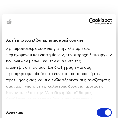
προσχολικής ηλικίας. Είναι μέλος του Λυκείου των
Ελληνίδων και αγαπά ιδιαίτερα τους παραδοσιακούς
χορούς. Το παραμύθι της, «Ο κακόκεφος Βάγιας
κουκουβάγιας», είναι το πρώτο της συγγραφικό
1-1 από 1 προϊόντα
βήμα και κυκλοφορεί από τις εκδόσεις Πνοή.
Δημοτικότητα
Αυτή η ιστοσελίδα χρησιμοποιεί cookies
Χρησιμοποιούμε cookies για την εξατομίκευση
περιεχομένου και διαφημίσεων, την παροχή λειτουργιών
κοινωνικών μέσων και την ανάλυση της
επισκεψιμότητάς μας. Επιδίωξη μας είναι σας
προσφέρουμε μία όσο το δυνατό πιο ταιριαστή στις
προτιμήσεις σας και πιο ενδιαφέρουσα στις αναζητήσεις
σας περιήγηση, με τις καλύτερες δυνατές προτάσεις.
Κάνοντας κλικ στην ‘’
Αποδοχή όλων
’’ θα μας
βοηθήσετε να ανταποκριθούμε στα παραπάνω.
Μπορείτε επίσης να επεξεργαστείτε ποια cookies σας
Επιλογή
ενδιαφέρουν και να επιλέξετε από τα παρακάτω με την
Αναγκαία
συγκατάθεσης
(
0
)
‘’
Αποδοχή επιλογών
΄΄και να ενημερωθείτε σχετικά με