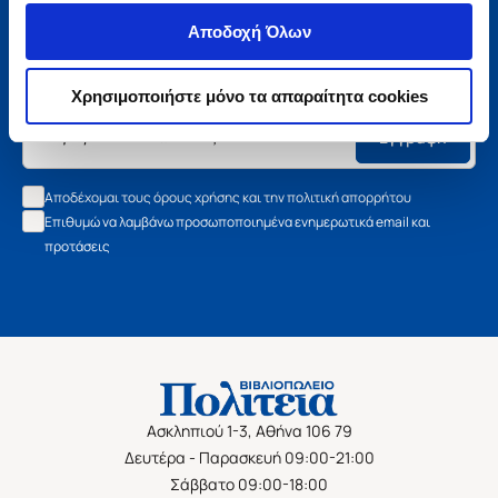
Μάθετε τα νέα της Πολιτείας
Αποδοχή Όλων
Εγγραφείτε στο newsletter μας και μάθετε πρώτοι όλα τα
νέα βιβλία, τις εξαιρετικές τιμές και τις εκδηλώσεις μας.
Χρησιμοποιήστε μόνο τα απαραίτητα cookies
Εγγραφή
Αποδέχομαι τους όρους χρήσης και την πολιτική απορρήτου
Επιθυμώ να λαμβάνω προσωποποιημένα ενημερωτικά email και
προτάσεις
Ασκληπιού 1-3, Αθήνα 106 79
Δευτέρα - Παρασκευή 09:00-21:00
Σάββατο 09:00-18:00