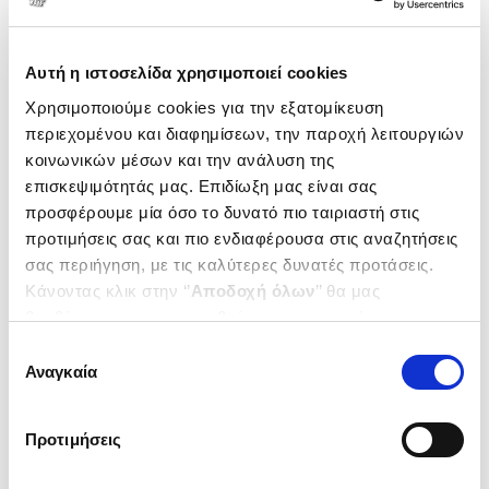
Αυτή η ιστοσελίδα χρησιμοποιεί cookies
Χρησιμοποιούμε cookies για την εξατομίκευση
περιεχομένου και διαφημίσεων, την παροχή λειτουργιών
κοινωνικών μέσων και την ανάλυση της
επισκεψιμότητάς μας. Επιδίωξη μας είναι σας
προσφέρουμε μία όσο το δυνατό πιο ταιριαστή στις
προτιμήσεις σας και πιο ενδιαφέρουσα στις αναζητήσεις
σας περιήγηση, με τις καλύτερες δυνατές προτάσεις.
Κάνοντας κλικ στην ‘’
Αποδοχή όλων
’’ θα μας
(
0
)
βοηθήσετε να ανταποκριθούμε στα παραπάνω.
(CD) ΟΤΑΝ ΚΟΙΜΗΘΗΚΕ Η ΖΩΗ
ΜΕΣ ΣΤΟ ΣΑΛΟΝΙ
Μπορείτε επίσης να επεξεργαστείτε ποια cookies σας
Επιλογή
ΔΑΙΤΣΗΣ ΗΡΑΚΛΗΣ
ενδιαφέρουν και να επιλέξετε από τα παρακάτω με την
Αναγκαία
συγκατάθεσης
‘’
Αποδοχή επιλογών
΄΄και να ενημερωθείτε σχετικά με
Κωδ. Πολιτείας
:
8360-0076
τα cookies στην ‘’Προβολή λεπτομερειών’’.
Προτιμήσεις
.
50
13
€