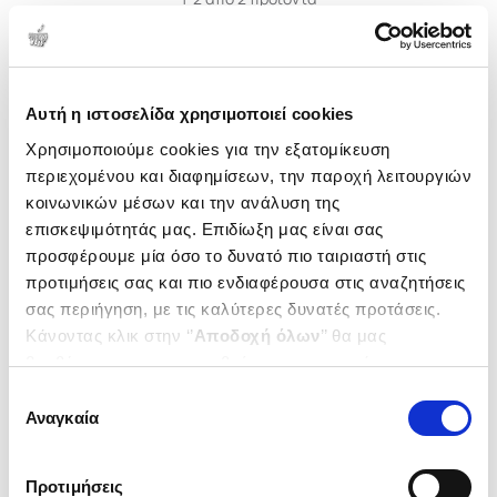
Δημοτικότητα
Αυτή η ιστοσελίδα χρησιμοποιεί cookies
Χρησιμοποιούμε cookies για την εξατομίκευση
περιεχομένου και διαφημίσεων, την παροχή λειτουργιών
κοινωνικών μέσων και την ανάλυση της
επισκεψιμότητάς μας. Επιδίωξη μας είναι σας
προσφέρουμε μία όσο το δυνατό πιο ταιριαστή στις
προτιμήσεις σας και πιο ενδιαφέρουσα στις αναζητήσεις
σας περιήγηση, με τις καλύτερες δυνατές προτάσεις.
Κάνοντας κλικ στην ‘’
Αποδοχή όλων
’’ θα μας
βοηθήσετε να ανταποκριθούμε στα παραπάνω.
(
0
)
(
0
)
Μπορείτε επίσης να επεξεργαστείτε ποια cookies σας
Επιλογή
Φρίντα Κάλο
Μαρί Κιουρί
ενδιαφέρουν και να επιλέξετε από τα παρακάτω με την
Αναγκαία
συγκατάθεσης
Βιογραφίες με αυτοκόλλητα
Βιογραφίες με αυτοκόλλητα
‘’
Αποδοχή επιλογών
΄΄και να ενημερωθείτε σχετικά με
ΝΤΕΙ ΕΒΙ
ΝΤΕΙ ΕΒΙ
τα cookies στην ‘’Προβολή λεπτομερειών’’.
Κωδ. Πολιτείας
:
4580-5913
Κωδ. Πολιτείας
:
4580-5912
Προτιμήσεις