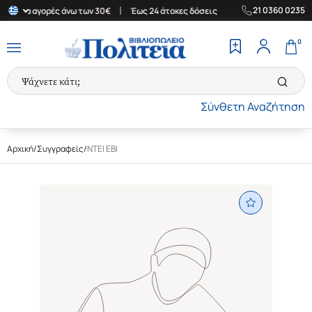
|
|
21 0360 0235
δα για αγορές άνω των 30€
Έως 24 άτοκες δόσεις
Δωρεάν Μεταφ
0
Σύνθετη Αναζήτηση
Αρχική
/
Συγγραφείς
/
ΝΤΕΙ ΕΒΙ