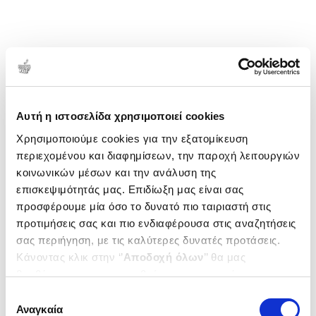
αρχιτεκτονική και το αστικό τοπίο της Αθήνας,
εξερευνώντας διαρκώς τη σχέση ανάμεσα στη
μνήμη, τον χώρο και τη φαντασία.Το «Ο Κήπος μας»
αποτελεί ένα προσωπικό της αφιέρωμα στον Εθνικό
Κήπο - έναν τόπο ανακάλυψης και περιπέτειας για
1-1 από 1 προϊόντα
τα παιδιά, αλλά και ποίησης για όσους ενήλικες
Δημοτικότητα
διατηρούν ακόμη βλέμμα παιδιού.
Αυτή η ιστοσελίδα χρησιμοποιεί cookies
Χρησιμοποιούμε cookies για την εξατομίκευση
περιεχομένου και διαφημίσεων, την παροχή λειτουργιών
κοινωνικών μέσων και την ανάλυση της
επισκεψιμότητάς μας. Επιδίωξη μας είναι σας
προσφέρουμε μία όσο το δυνατό πιο ταιριαστή στις
προτιμήσεις σας και πιο ενδιαφέρουσα στις αναζητήσεις
σας περιήγηση, με τις καλύτερες δυνατές προτάσεις.
Κάνοντας κλικ στην ‘’
Αποδοχή όλων
’’ θα μας
βοηθήσετε να ανταποκριθούμε στα παραπάνω.
Μπορείτε επίσης να επεξεργαστείτε ποια cookies σας
Επιλογή
ενδιαφέρουν και να επιλέξετε από τα παρακάτω με την
Αναγκαία
συγκατάθεσης