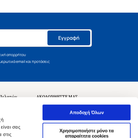
Εγγραφή
τική απορρήτου
ερωτικά email και προτάσεις
 Πελατών
ΑΚΟΛΟΥΘΗΣΤΕ ΜΑΣ
σεις
Αποδοχή Όλων
χή
είναι σας
Χρησιμοποιήστε μόνο τα
 στις
αναχώρησης
απαραίτητα cookies