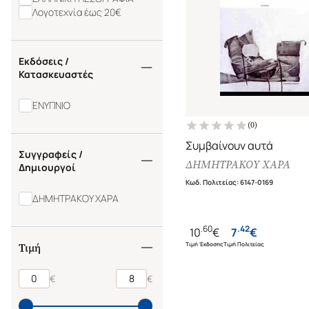
Λογοτεχνία έως 20€
Εκδόσεις /
Κατασκευαστές
ΕΝΥΠΝΙΟ
(
0
)
Συμβαίνουν αυτά
Συγγραφείς /
ΔΗΜΗΤΡΑΚΟΥ ΧΑΡΑ
Δημιουργοί
Κωδ. Πολιτείας
:
6147-0169
ΔΗΜΗΤΡΑΚΟΥ ΧΑΡΑ
.
60
.
42
10
€
7
€
Τιμή Έκδοσης
Τιμή Πολιτείας
Τιμή
€
€