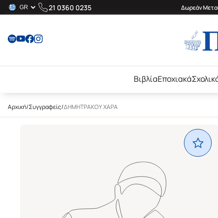
21 0360 0235
Δωρεάν Μεταφ
Βιβλία
Εποχιακά
Σχολικ
Αρχική
/
Συγγραφείς
/
ΔΗΜΗΤΡΑΚΟΥ ΧΑΡΑ