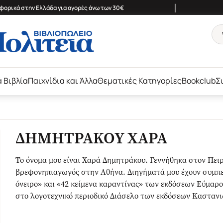
|
ορικά στην Ελλάδα για αγορές άνω των 30€
ά Βιβλία
Παιχνίδια και Άλλα
Θεματικές Κατηγορίες
Bookclub
Σ
ΔΗΜΗΤΡΑΚΟΥ ΧΑΡΑ
Το όνομα μου είναι Χαρά Δημητράκου. Γεννήθηκα στον Πειρ
βρεφονηπιαγωγός στην Αθήνα. Διηγήματά μου έχουν συμπερ
όνειρο» και «42 κείμενα καραντίνας» των εκδόσεων Εύμαρος
στο λογοτεχνικό περιοδικό Διάσελο των εκδόσεων Κασταν