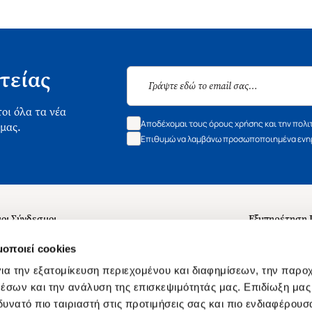
τείας
οι όλα τα νέα
Αποδέχομαι τους όρους χρήσης και την πολι
 μας.
Επιθυμώ να λαμβάνω προσωποποιημένα ενημ
οι Σύνδεσμοι
Εξυπηρέτηση
ά με εμάς
Συχνές ερωτή
μοποιεί cookies
 Εργασίας
Επικοινωνία
ια την εξατομίκευση περιεχομένου και διαφημίσεων, την παρο
ς για τις "Λίστες Επιθυμητών" και τη Βιβλιοθήκη
B2B
έσων και την ανάλυση της επισκεψιμότητάς μας. Επιδίωξη μας 
υνατό πιο ταιριαστή στις προτιμήσεις σας και πιο ενδιαφέρουσα
ες Χρήσης Αναζήτησης
Δικαίωμα Υπ