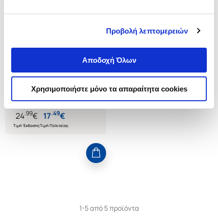
Προβολή λεπτομερειών
(
0
)
ΘΑΛΑΣΣΑ ΚΑΙ ΝΑΥΤΙΛΙΑ ΣΤΟΝ
ΕΛΛΗΝΙΚΟ ΦΙΛΟΤΕΛΙΣΜΟ
Αποδοχή Όλων
ΑΝΩΜΕΡΙΤΗΣ ΓΙΩΡΓΟΣ
Κωδ. Πολιτείας
:
6101-0000
Χρησιμοποιήστε μόνο τα απαραίτητα cookies
.
99
.
49
24
€
17
€
Τιμή Έκδοσης
Τιμή Πολιτείας
1-5 από 5 προϊόντα