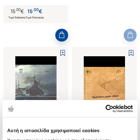
.
00
.
00
15
€
15
€
Τιμή Έκδοσης
Τιμή Πολιτείας
Δεν υπάρχει δυνατότητα παραγγελίας
Αυτή η ιστοσελίδα χρησιμοποιεί cookies
(
0
)
(
0
)
Ο ΝΑΥΤΙΚΟΣ ΠΟΛΕΜΟΣ ΤΟΥ
ΕΠΙΔΟΘΗΤΩ ΧΕΡΣΙΝ ΑΥΤΟΥ