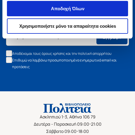
Μάθετε τα νέα της Πολιτείας
Αποδοχή Όλων
Εγγραφείτε στο newsletter μας και μάθετε πρώτοι όλα τα
νέα βιβλία, τις εξαιρετικές τιμές και τις εκδηλώσεις μας.
Χρησιμοποιήστε μόνο τα απαραίτητα cookies
Εγγραφή
Αποδέχομαι τους όρους χρήσης και την πολιτική απορρήτου
Επιθυμώ να λαμβάνω προσωποποιημένα ενημερωτικά email και
προτάσεις
Ασκληπιού 1-3, Αθήνα 106 79
Δευτέρα - Παρασκευή 09:00-21:00
Σάββατο 09:00-18:00