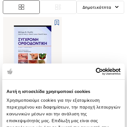
Δημοτικότητα
Αυτή η ιστοσελίδα χρησιμοποιεί cookies
(
0
)
Χρησιμοποιούμε cookies για την εξατομίκευση
Σύγχρονη ορθοδοντική
(χαρτόδετη έκδοση)
περιεχομένου και διαφημίσεων, την παροχή λειτουργιών
PROFFIT R. WILLIAM
κοινωνικών μέσων και την ανάλυση της
επισκεψιμότητάς μας. Επιδίωξη μας είναι σας
Κωδ. Πολιτείας
:
0870-1426