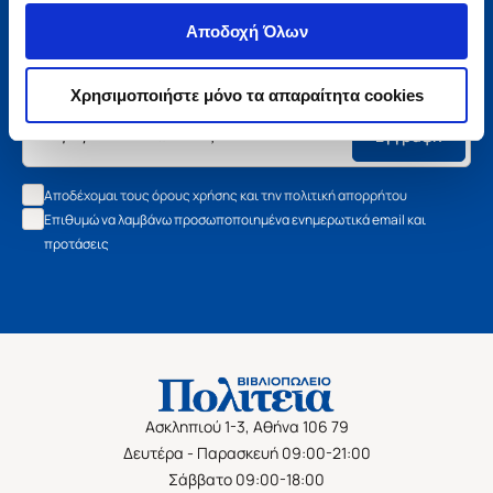
Μάθετε τα νέα της Πολιτείας
Αποδοχή Όλων
Εγγραφείτε στο newsletter μας και μάθετε πρώτοι όλα τα
νέα βιβλία, τις εξαιρετικές τιμές και τις εκδηλώσεις μας.
Χρησιμοποιήστε μόνο τα απαραίτητα cookies
Εγγραφή
Αποδέχομαι τους όρους χρήσης και την πολιτική απορρήτου
Επιθυμώ να λαμβάνω προσωποποιημένα ενημερωτικά email και
προτάσεις
Ασκληπιού 1-3, Αθήνα 106 79
Δευτέρα - Παρασκευή 09:00-21:00
Σάββατο 09:00-18:00