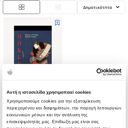
Δημοτικότητα
Αυτή η ιστοσελίδα χρησιμοποιεί cookies
(
0
)
Χρησιμοποιούμε cookies για την εξατομίκευση
(H/B) Hokuei: Master of Osaka
Kabuki Prints
περιεχομένου και διαφημίσεων, την παροχή λειτουργιών
FIORILLO JOHN
κοινωνικών μέσων και την ανάλυση της
επισκεψιμότητάς μας. Επιδίωξη μας είναι σας
Κωδ. Πολιτείας
:
7483-0019