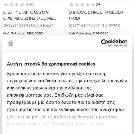
(
0
)
(
0
)
ΕΤΣΙ ΓΙΝΕΤΑΙ ΤΟ ΘΑΥΜΑ!
Ο ΔΡΟΜΟΣ ΠΡΟΣ ΤΗ ΘΕΩΣΗ
ΕΓΧΕΙΡΙΔΙΟ ΖΩΗΣ (+CD ΜΕ
(+CD)
ΜΟΥΣΙΚΗ ΚΑΙ ΘΕΤΙΚΕΣ
ΦΩΤΟΠΟΥΛΟΣ ΑΛΕΞΗΣ
ΦΩΤΟΠΟΥΛΟΣ ΑΛΕΞΗΣ
ΥΠΟΒΟΛΕΣ) ΕΠΙΒΕΒΑΙΩΜΕΝΟΙ
Κωδ. Πολιτείας
:
6188-0002
Κωδ. Πολιτείας
:
6188-0000
ΤΡΟΠΟΙ ΜΕ ΤΟΥΣ ΟΠΟΙΟΥΣ Ο
ΑΝΘΡΩΠΟΣ ΑΥΤΟ -
ΘΕΡΑΠΕΥΕΤΑΙ, ΠΑΡΑΜΕΝΕΙ
.
00
.
00
.
00
.
75
20
€
16
€
25
€
18
€
ΥΓΙΗΣ ΓΙΑ ΠΑΝΤΑ ΚΑΙ ΚΑΝΕΙ
ΠΡΑΓΜΑΤΙΚΟΤΗΤΑ ΟΛΑ ΤΟΥ ΤΑ
Τιμή Έκδοσης
Τιμή Πολιτείας
Τιμή Έκδοσης
Τιμή Πολιτείας
Αυτή η ιστοσελίδα χρησιμοποιεί cookies
ΟΝΕΙΡΑ
Χρησιμοποιούμε cookies για την εξατομίκευση
περιεχομένου και διαφημίσεων, την παροχή λειτουργιών
κοινωνικών μέσων και την ανάλυση της
επισκεψιμότητάς μας. Επιδίωξη μας είναι σας
προσφέρουμε μία όσο το δυνατό πιο ταιριαστή στις
προτιμήσεις σας και πιο ενδιαφέρουσα στις αναζητήσεις
σας περιήγηση, με τις καλύτερες δυνατές προτάσεις.
Κάνοντας κλικ στην ‘’
Αποδοχή όλων
’’ θα μας
βοηθήσετε να ανταποκριθούμε στα παραπάνω.