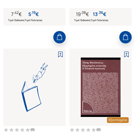
.
42
.
19
.
08
.
36
7
€
5
€
19
€
13
€
Τιμή Έκδοσης
Τιμή Πολιτείας
Τιμή Έκδοσης
Τιμή Πολιτείας
Εξαντλημένο
(
0
)
(
0
)