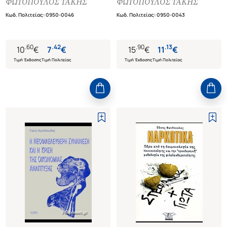
ΦΩΤΟΠΟΥΛΟΣ ΤΑΚΗΣ
ΦΩΤΟΠΟΥΛΟΣ ΤΑΚΗΣ
ΔΗΜΟΚΡΑΤΙΑ
ΕΛΙΤ
Κωδ. Πολιτείας
:
0950-0046
Κωδ. Πολιτείας
:
0950-0043
.
60
.
42
.
90
.
13
10
€
7
€
15
€
11
€
Τιμή Έκδοσης
Τιμή Πολιτείας
Τιμή Έκδοσης
Τιμή Πολιτείας