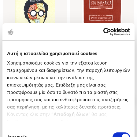
Εξαντλημένο
Εξαντλημένο
Αυτή η ιστοσελίδα χρησιμοποιεί cookies
(
0
)
(
0
)
Χρησιμοποιούμε cookies για την εξατομίκευση
Ο ΠΟΛΕΜΟΣ ΣΤΟΝ ΚΟΛΠΟ
Η ΝΕΑ ΤΑΞΗ ΣΤΑ ΒΑΛΚΑΝΙΑ
Η ΠΡΩΤΗ ΜΑΧΗ ΣΤΗ
Ο ΠΟΛΕΜΟΣ ΚΑΙ Η
περιεχομένου και διαφημίσεων, την παροχή λειτουργιών
ΣΥΓΚΡΟΥΣΗ ΒΟΡΡΑ - ΝΟΤΟΥ
ΔΙΕΘΝΟΠΟΙΗΜΕΝΗ ΟΙΚΟΝΟΜΙΑ
ΦΩΤΟΠΟΥΛΟΣ ΤΑΚΗΣ
ΦΩΤΟΠΟΥΛΟΣ ΤΑΚΗΣ
κοινωνικών μέσων και την ανάλυση της
ΤΗΣ ΑΓΟΡΑΣ
επισκεψιμότητάς μας. Επιδίωξη μας είναι σας
Κωδ. Πολιτείας
:
1540-0221
Κωδ. Πολιτείας
:
3940-0083
προσφέρουμε μία όσο το δυνατό πιο ταιριαστή στις
προτιμήσεις σας και πιο ενδιαφέρουσα στις αναζητήσεις
σας περιήγηση, με τις καλύτερες δυνατές προτάσεις.
Κάνοντας κλικ στην ‘’
Αποδοχή όλων
’’ θα μας
βοηθήσετε να ανταποκριθούμε στα παραπάνω.
Μπορείτε επίσης να επεξεργαστείτε ποια cookies σας
Επιλογή
ενδιαφέρουν και να επιλέξετε από τα παρακάτω με την