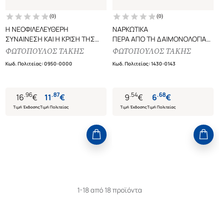
(
0
)
(
0
)
Η ΝΕΟΦΙΛΕΛΕΥΘΕΡΗ
ΝΑΡΚΩΤΙΚΑ
ΣΥΝΑΙΝΕΣΗ ΚΑΙ Η ΚΡΙΣΗ ΤΗΣ
ΠΕΡΑ ΑΠΟ ΤΗ ΔΑΙΜΟΝΟΛΟΓΙΑ
ΟΙΚΟΝΟΜΙΑΣ ΑΝΑΠΤΥΞΗΣ
ΤΗΣ ΠΟΙΝΙΚΟΠΟΙΗΣΗΣ ΚΑΙ ΤΗΝ
ΦΩΤΟΠΟΥΛΟΣ ΤΑΚΗΣ
ΦΩΤΟΠΟΥΛΟΣ ΤΑΚΗΣ
"ΠΡΟΟΔΕΥΤΙΚΗ" ΜΥΘΟΛΟΓΙΑ
Κωδ. Πολιτείας
:
0950-0000
Κωδ. Πολιτείας
:
1430-0143
ΤΗΣ ΦΙΛΕΛΕΥΘΕΡΟΠΟΙΗΣΗΣ
.
96
.
87
.
54
.
68
16
€
11
€
9
€
6
€
Τιμή Έκδοσης
Τιμή Πολιτείας
Τιμή Έκδοσης
Τιμή Πολιτείας
1-18 από 18 προϊόντα