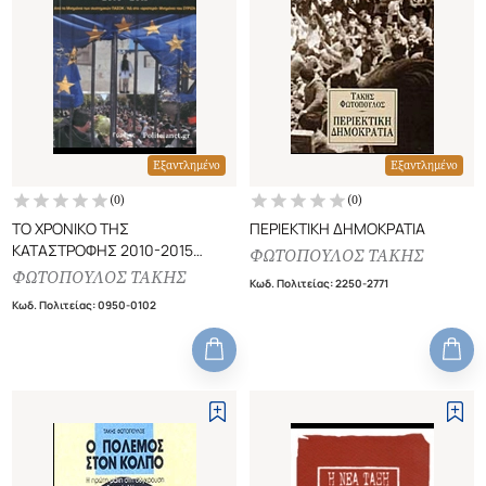
Εξαντλημένο
Εξαντλημένο
(
0
)
(
0
)
ΤΟ ΧΡΟΝΙΚΟ ΤΗΣ
ΠΕΡΙΕΚΤΙΚΗ ΔΗΜΟΚΡΑΤΙΑ
ΚΑΤΑΣΤΡΟΦΗΣ 2010-2015
ΦΩΤΟΠΟΥΛΟΣ ΤΑΚΗΣ
ΑΠΟ ΤΑ ΜΝΗΜΟΝΙΑ ΤΩΝ
ΦΩΤΟΠΟΥΛΟΣ ΤΑΚΗΣ
Κωδ. Πολιτείας
:
2250-2771
ΣΥΣΤΗΜΙΚΩΝ ΠΑΣΟΚ / ΝΔ ΣΤΟ
Κωδ. Πολιτείας
:
0950-0102
«ΑΡΙΣΤΕΡΟ»ΜΝΗΜΟΝΙΟ ΤΟΥ
ΣΥΡΙΖΑ