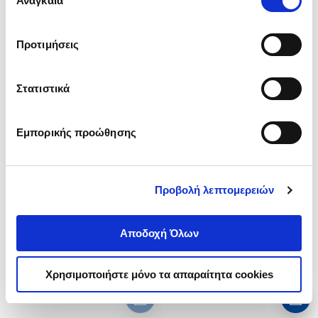
Αναγκαία
συγκατάθεσης
‘’
Αποδοχή επιλογών
΄΄και να ενημερωθείτε σχετικά με
τα cookies στην ‘’Προβολή λεπτομερειών’’.
Προτιμήσεις
Στατιστικά
Εξαντλημένο
(
0
)
(
0
)
Εμπορικής προώθησης
ΠΑΓΚΟΣΜΙΟΠΟΙΗΣΗ ΑΡΙΣΤΕΡΑ
ΠΕΡΙΕΚΤΙΚΗ ΔΗΜΟΚΡΑΤΙΑ -
ΚΑΙ ΠΕΡΙΕΚΤΙΚΗ ΔΗΜΟΚΡΑΤΙΑ
ΔΕΚΑ ΧΡΟΝΙΑ ΜΕΤΑ
ΦΩΤΟΠΟΥΛΟΣ ΤΑΚΗΣ
ΦΩΤΟΠΟΥΛΟΣ ΤΑΚΗΣ
Προβολή λεπτομερειών
Κωδ. Πολιτείας
:
1470-1586
Κωδ. Πολιτείας
:
1430-0214
Αποδοχή Όλων
.
74
.
52
30
€
21
€
Τιμή Έκδοσης
Τιμή Πολιτείας
Χρησιμοποιήστε μόνο τα απαραίτητα cookies