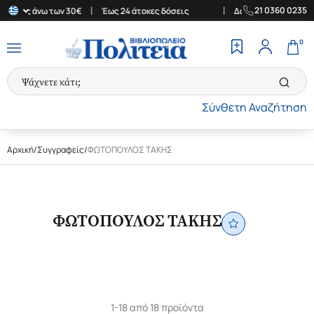
|
|
21 0360 0235
ορές άνω των 30€
Έως 24 άτοκες δόσεις
Δωρεάν Μεταφορικά στη
0
Σύνθετη Αναζήτηση
Αρχική
/
Συγγραφείς
/
ΦΩΤΟΠΟΥΛΟΣ ΤΑΚΗΣ
ΦΩΤΟΠΟΥΛΟΣ ΤΑΚΗΣ
1-18 από 18 προϊόντα