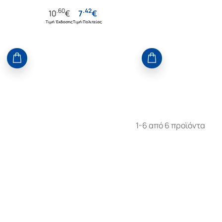
.
60
.
42
10
€
7
€
Τιμή Έκδοσης
Τιμή Πολιτείας
1-6 από 6 προϊόντα