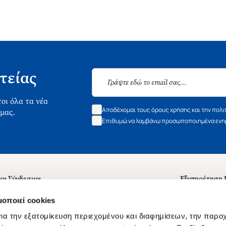
τείας
οι όλα τα νέα
Αποδέχομαι τους όρους χρήσης και την πολι
 μας.
Επιθυμώ να λαμβάνω προσωποποιημένα ενημ
οι Σύνδεσμοι
Εξυπηρέτηση
ά με εμάς
Συχνές ερωτή
μοποιεί cookies
 Εργασίας
Επικοινωνία
ια την εξατομίκευση περιεχομένου και διαφημίσεων, την παρο