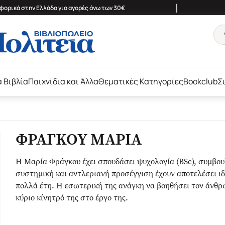
|
ορικά στην Ελλάδα για αγορές άνω των 30€
ά Βιβλία
Παιχνίδια και Άλλα
Θεματικές Κατηγορίες
Bookclub
Σ
ΦΡΑΓΚΟΥ ΜΑΡΙΑ
Η Μαρία Φράγκου έχει σπουδάσει ψυχολογία (BSc), συμβο
συστημική και αντλεριανή προσέγγιση έχουν αποτελέσει ιδι
πολλά έτη. Η εσωτερική της ανάγκη να βοηθήσει τον άνθρ
κύριο κίνητρό της στο έργο της.