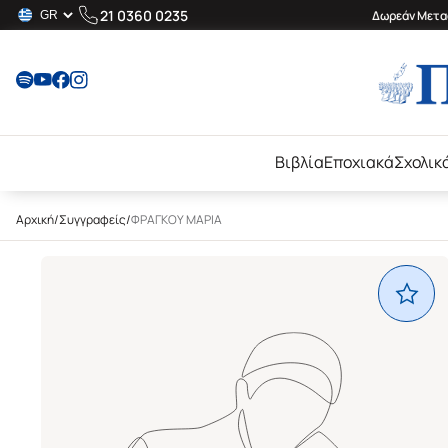
21 0360 0235
Δωρεάν Μεταφ
Βιβλία
Εποχιακά
Σχολικ
Αρχική
/
Συγγραφείς
/
ΦΡΑΓΚΟΥ ΜΑΡΙΑ