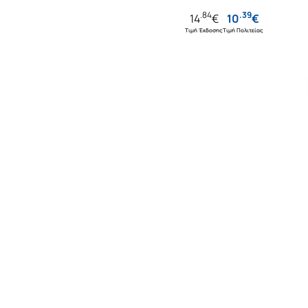
.
84
.
39
14
€
10
€
Τιμή Έκδοσης
Τιμή Πολιτείας