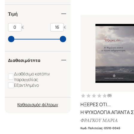
Τιμή
€
€
Διαθεσιμότητα
Διαθέσιμο κατόπιν
παραγγελίας
Εξαντλημένο
(
0
)
ΗΞΕΡΕΣ ΟΤΙ...
Καθαρισμός
Η ΨΥΧΟΛΟΓΙΑ ΑΠΑΝΤΑ Σ
ΘΕΜΑΤΑ ΚΑΘΗΜΕΡΙΝΟ
ΦΡΑΓΚΟΥ ΜΑΡΙΑ
Κωδ. Πολιτείας
:
0510-0045