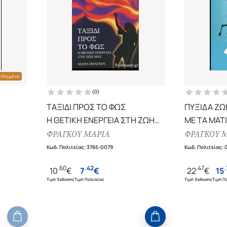
ντλημένο
(
0
)
ΤΑΞΙΔΙ ΠΡΟΣ ΤΟ ΦΩΣ
ΠΥΞΙΔΑ ΖΩ
Η ΘΕΤΙΚΗ ΕΝΕΡΓΕΙΑ ΣΤΗ ΖΩΗ
ΜΕ ΤΑ ΜΑΤ
ΜΑΣ
ΦΡΑΓΚΟΥ ΜΑΡΙΑ
ΦΡΑΓΚΟΥ 
Κωδ. Πολιτείας
:
3765-0079
Κωδ. Πολιτείας
:
.
60
.
42
.
47
.
10
€
7
€
22
€
15
Τιμή Έκδοσης
Τιμή Πολιτείας
Τιμή Έκδοσης
Τιμή Πο