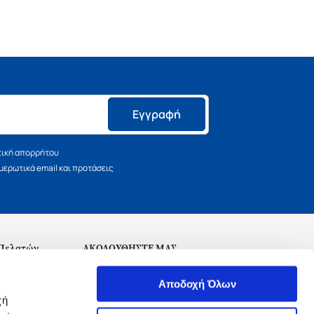
Εγγραφή
τική απορρήτου
ερωτικά email και προτάσεις
 Πελατών
ΑΚΟΛΟΥΘΗΣΤΕ ΜΑΣ
σεις
Αποδοχή Όλων
χή