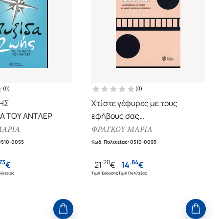
(
0
)
(
0
)
ΗΣ
Χτίστε γέφυρες με τους
ΙΑ ΤΟΥ ΑΝΤΛΕΡ
εφήβους σας
«Αγκαλιάζουμε» τα παιδιά με
ΜΑΡΙΑ
ΦΡΑΓΚΟΥ ΜΑΡΙΑ
γνώση, αγάπη και κατανόηση
0510-0055
Κωδ. Πολιτείας
:
0510-0093
(αναθεωρημένη έκδοση)
73
.
20
.
84
€
21
€
14
€
λιτείας
Τιμή Έκδοσης
Τιμή Πολιτείας