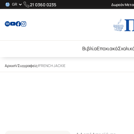
21 0360 0235
Δωρεάν Μεταφ
Βιβλία
Εποχιακά
Σχολικ
Αρχική
/
Συγγραφείς
/
FRENCH JACKIE