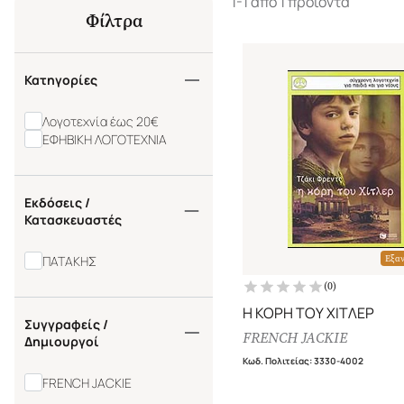
1-1 από 1 προϊόντα
Φίλτρα
Κατηγορίες
Λογοτεχνία έως 20€
ΕΦΗΒΙΚΗ ΛΟΓΟΤΕΧΝΙΑ
Εκδόσεις /
Κατασκευαστές
ΠΑΤΑΚΗΣ
Εξα
(
0
)
Η ΚΟΡΗ ΤΟΥ ΧΙΤΛΕΡ
Συγγραφείς /
FRENCH JACKIE
Δημιουργοί
Κωδ. Πολιτείας
:
3330-4002
FRENCH JACKIE