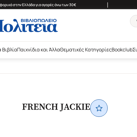
|
ορικά στην Ελλάδα για αγορές άνω των 30€
ά Βιβλία
Παιχνίδια και Άλλα
Θεματικές Κατηγορίες
Bookclub
Σ
FRENCH JACKIE