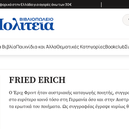
|
ορικά στην Ελλάδα για αγορές άνω των 30€
ά Βιβλία
Παιχνίδια και Άλλα
Θεματικές Κατηγορίες
Bookclub
Σ
FRIED ERICH
Ο Έριχ Φριντ ήταν αυστριακής καταγωγής ποιητής, συγγρ
στο ευρύτερο κοινό τόσο στη Γερμανία όσο και στην Αυστρί
τα ερωτικά του ποιήματα. Ως συγγραφέας έγραψε κυρίως θ