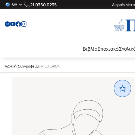
21 0360 0235
Δωρεάν Μεταφ
Βιβλία
Εποχιακά
Σχολικ
Αρχική
/
Συγγραφείς
/
FRIED ERICH