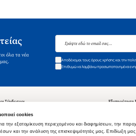
τείας
οι όλα τα νέα
Αποδέχομαι τους όρους χρήσης και την πολι
 μας.
Επιθυμώ να λαμβάνω προσωποποιημένα ενημ
οι Σύνδεσμοι
Εξυπηρέτηση
ά με εμάς
Συχνές ερωτή
μοποιεί cookies
 Εργασίας
Επικοινωνία
ια την εξατομίκευση περιεχομένου και διαφημίσεων, την παρο
ς για τις "Λίστες Επιθυμητών" και τη Βιβλιοθήκη
B2B
έσων και την ανάλυση της επισκεψιμότητάς μας. Επιδίωξη μας 