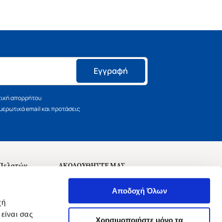
Εγγραφή
τική απορρήτου
ερωτικά email και προτάσεις
 Πελατών
ΑΚΟΛΟΥΘΗΣΤΕ ΜΑΣ
σεις
Αποδοχή Όλων
χή
είναι σας
Χρησιμοποιήστε μόνο τα