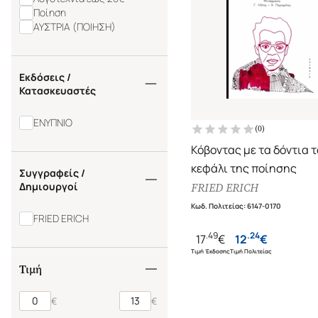
Ποίηση
ΑΥΣΤΡΙΑ (ΠΟΙΗΣΗ)
Εκδόσεις /
Κατασκευαστές
ΕΝΥΠΝΙΟ
(
0
)
Κόβοντας με τα δόντια τ
κεφάλι της ποίησης
Συγγραφείς /
Δημιουργοί
FRIED ERICH
Κωδ. Πολιτείας
:
6147-0170
FRIED ERICH
.
49
.
24
17
€
12
€
Τιμή Έκδοσης
Τιμή Πολιτείας
Τιμή
€
€