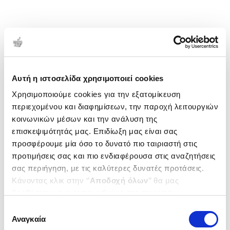
χαρίσει την αγάπη, τον σεβασμό και την εκτίμηση
του κοινού και των συναδέλφων της. Στην
προσωπική της ζωή, η Καίτη είναι ένα παιδί που
τρελαίνεται για τα Χριστούγεννα, λατρεύει τα
1-1 από 1 προϊόντα
βιβλία και τη μαγεύουν οι ταινίες που είναι
Δημοτικότητα
βγαλμένες από παραμύθια και από άλλες εποχές. Γι’
Αυτή η ιστοσελίδα χρησιμοποιεί cookies
αυτό, για όλους εμάς είναι η Καίτη που αγαπούσαμε,
Χρησιμοποιούμε cookies για την εξατομίκευση
αγαπάμε και θα αγαπάμε!
περιεχομένου και διαφημίσεων, την παροχή λειτουργιών
κοινωνικών μέσων και την ανάλυση της
επισκεψιμότητάς μας. Επιδίωξη μας είναι σας
προσφέρουμε μία όσο το δυνατό πιο ταιριαστή στις
προτιμήσεις σας και πιο ενδιαφέρουσα στις αναζητήσεις
σας περιήγηση, με τις καλύτερες δυνατές προτάσεις.
Κάνοντας κλικ στην ‘’
Αποδοχή όλων
’’ θα μας
βοηθήσετε να ανταποκριθούμε στα παραπάνω.
Μπορείτε επίσης να επεξεργαστείτε ποια cookies σας
Επιλογή
ενδιαφέρουν και να επιλέξετε από τα παρακάτω με την
Αναγκαία
συγκατάθεσης
(
2
)
‘’
Αποδοχή επιλογών
΄΄και να ενημερωθείτε σχετικά με