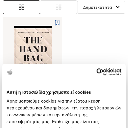
Δημοτικότητα
Αυτή η ιστοσελίδα χρησιμοποιεί cookies
(
0
)
Χρησιμοποιούμε cookies για την εξατομίκευση
(H/B) The Handbag Book
400 Designer Bags That
περιεχομένου και διαφημίσεων, την παροχή λειτουργιών
Changed Fashion
GACHET SOPHIE
κοινωνικών μέσων και την ανάλυση της
επισκεψιμότητάς μας. Επιδίωξη μας είναι σας
Κωδ. Πολιτείας
:
0011-0436