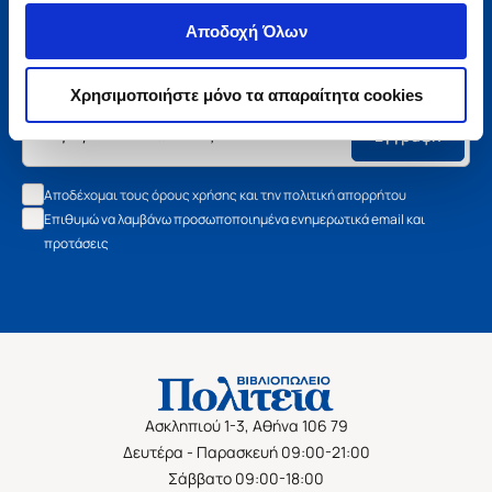
Μάθετε τα νέα της Πολιτείας
Αποδοχή Όλων
Εγγραφείτε στο newsletter μας και μάθετε πρώτοι όλα τα
νέα βιβλία, τις εξαιρετικές τιμές και τις εκδηλώσεις μας.
Χρησιμοποιήστε μόνο τα απαραίτητα cookies
Εγγραφή
Αποδέχομαι τους όρους χρήσης και την πολιτική απορρήτου
Επιθυμώ να λαμβάνω προσωποποιημένα ενημερωτικά email και
προτάσεις
Ασκληπιού 1-3, Αθήνα 106 79
Δευτέρα - Παρασκευή 09:00-21:00
Σάββατο 09:00-18:00