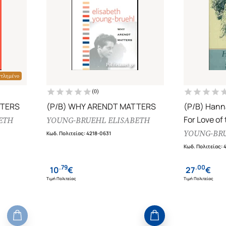
ντλημένο
(
0
)
TTERS
(P/B) WHY ARENDT MATTERS
(P/B) Hann
For Love of
ETH
YOUNG-BRUEHL ELISABETH
YOUNG-BRU
Κωδ. Πολιτείας
:
4218-0631
Κωδ. Πολιτείας
:
.
79
.
00
10
€
27
€
Τιμή Πολιτείας
Τιμή Πολιτείας