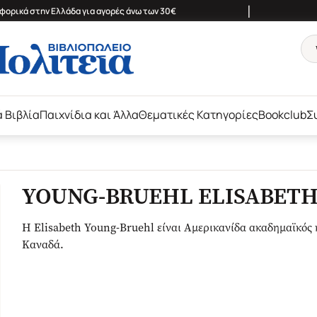
|
ορικά στην Ελλάδα για αγορές άνω των 30€
ά Βιβλία
Παιχνίδια και Άλλα
Θεματικές Κατηγορίες
Bookclub
Σ
YOUNG-BRUEHL ELISABET
Η Elisabeth Young-Bruehl είναι Αμερικανίδα ακαδημαϊκός κ
Καναδά.