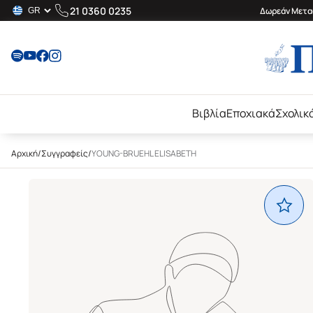
21 0360 0235
Δωρεάν Μεταφ
Βιβλία
Εποχιακά
Σχολικ
Αρχική
/
Συγγραφείς
/
YOUNG-BRUEHL ELISABETH