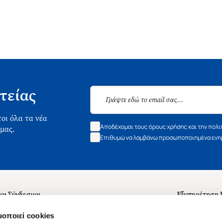
τείας
οι όλα τα νέα
Αποδέχομαι τους όρους χρήσης και την πολι
 μας.
Επιθυμώ να λαμβάνω προσωποποιημένα ενημ
οι Σύνδεσμοι
Εξυπηρέτηση
ά με εμάς
Συχνές ερωτή
μοποιεί cookies