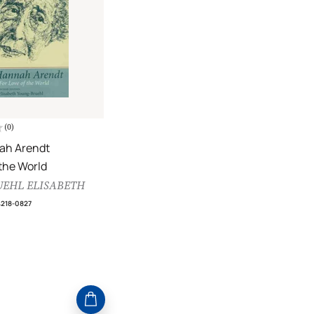
(
0
)
ah Arendt
 the World
EHL ELISABETH
4218-0827