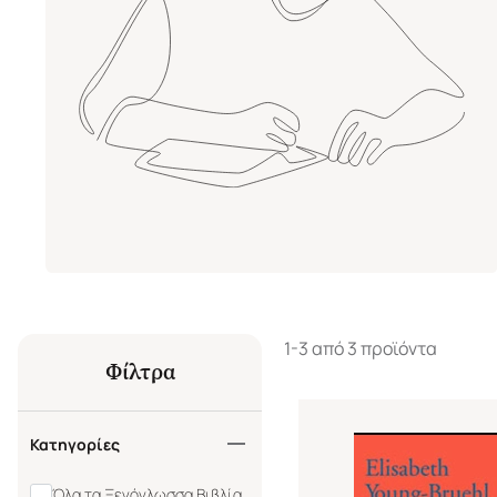
1-3 από 3 προϊόντα
Φίλτρα
Κατηγορίες
Όλα τα Ξενόγλωσσα Βιβλία