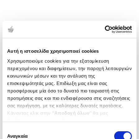
μετασχηματισμού. Η γραφή αποτελεί για την ίδια
χώρο εσωτερικής αναζήτησης και επικοινωνίας με
τους ανθρώπους. Η ποιητική συλλογή «Στου χρόνου
τη ρωγμή» αποτελεί την πρώτη συγγραφική της
κατάθεση.
1-1 από 1 προϊόντα
Δημοτικότητα
Αυτή η ιστοσελίδα χρησιμοποιεί cookies
Χρησιμοποιούμε cookies για την εξατομίκευση
περιεχομένου και διαφημίσεων, την παροχή λειτουργιών
κοινωνικών μέσων και την ανάλυση της
επισκεψιμότητάς μας. Επιδίωξη μας είναι σας
προσφέρουμε μία όσο το δυνατό πιο ταιριαστή στις
προτιμήσεις σας και πιο ενδιαφέρουσα στις αναζητήσεις
σας περιήγηση, με τις καλύτερες δυνατές προτάσεις.
Κάνοντας κλικ στην ‘’
Αποδοχή όλων
’’ θα μας
βοηθήσετε να ανταποκριθούμε στα παραπάνω.
Μπορείτε επίσης να επεξεργαστείτε ποια cookies σας
Επιλογή
ενδιαφέρουν και να επιλέξετε από τα παρακάτω με την
Αναγκαία
συγκατάθεσης