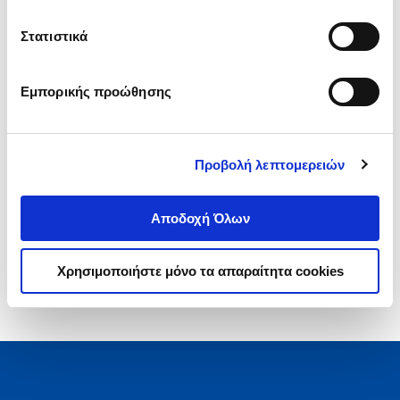
παρεμβάσεις
.
00
.
40
46
€
41
€
Στατιστικά
Τιμή Έκδοσης
Τιμή Πολιτείας
Εμπορικής προώθησης
Προβολή λεπτομερειών
1-1 από 1 προϊόντα
Αποδοχή Όλων
Χρησιμοποιήστε μόνο τα απαραίτητα cookies