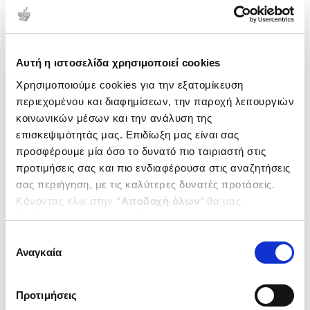
Δημοτικότητα
Αυτή η ιστοσελίδα χρησιμοποιεί cookies
Χρησιμοποιούμε cookies για την εξατομίκευση
περιεχομένου και διαφημίσεων, την παροχή λειτουργιών
κοινωνικών μέσων και την ανάλυση της
επισκεψιμότητάς μας. Επιδίωξη μας είναι σας
προσφέρουμε μία όσο το δυνατό πιο ταιριαστή στις
προτιμήσεις σας και πιο ενδιαφέρουσα στις αναζητήσεις
σας περιήγηση, με τις καλύτερες δυνατές προτάσεις.
Κάνοντας κλικ στην ‘’
Αποδοχή όλων
’’ θα μας
βοηθήσετε να ανταποκριθούμε στα παραπάνω.
(
0
)
Μπορείτε επίσης να επεξεργαστείτε ποια cookies σας
Συναισθηματικές,
Επιλογή
συμπεριφορικές διαταραχές
ενδιαφέρουν και να επιλέξετε από τα παρακάτω με την
Αναγκαία
συγκατάθεσης
και επιθετικότητα σε παιδιά
ΚΟΥΡΚΟΥΤΑΣ Ε. ΗΛΙΑΣ
‘’
Αποδοχή επιλογών
΄΄και να ενημερωθείτε σχετικά με
και εφήβους
τα cookies στην ‘’Προβολή λεπτομερειών’’.
Κωδ. Πολιτείας
:
4306-0662
Κλινικές, ψυχοθεραπευτικές
Προτιμήσεις
και ψυχοπαιδαγωγικές