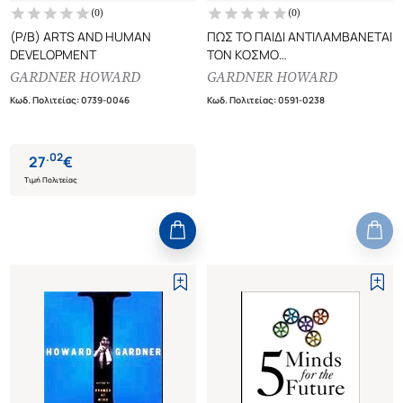
(
0
)
(
0
)
(P/B) ARTS AND HUMAN
ΠΩΣ ΤΟ ΠΑΙΔΙ ΑΝΤΙΛΑΜΒΑΝΕΤΑΙ
DEVELOPMENT
ΤΟΝ ΚΟΣΜΟ
ΜΕΘΟΔΟΙ ΔΙΔΑΣΚΑΛΙΑΣ ΣΕ
GARDNER HOWARD
GARDNER HOWARD
ΑΡΜΟΝΙΑ ΜΕ ΤΟΥΣ ΤΡΟΠΟΥΣ
Κωδ. Πολιτείας
:
0739-0046
Κωδ. Πολιτείας
:
0591-0238
ΣΚΕΨΗΣ ΤΟΥ ΠΑΙΔΙΟΥ
.
02
27
€
Τιμή Πολιτείας