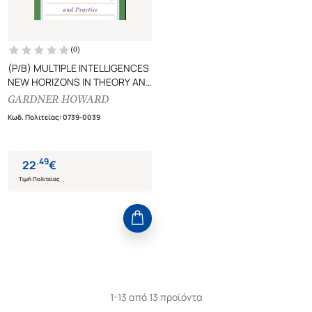
(
0
)
(P/B) MULTIPLE INTELLIGENCES
NEW HORIZONS IN THEORY AND
PRACTICE
GARDNER HOWARD
Κωδ. Πολιτείας
:
0739-0039
.
49
22
€
Τιμή Πολιτείας
1-13 από 13 προϊόντα