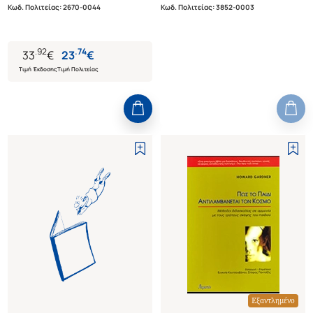
Κωδ. Πολιτείας
:
2670-0044
Κωδ. Πολιτείας
:
3852-0003
.
92
.
74
33
€
23
€
Τιμή Έκδοσης
Τιμή Πολιτείας
Εξαντλημένο