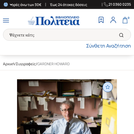
|
|
21 0360 0235
α αγορές άνω των 30€
Έως 24 άτοκες δόσεις
Δωρεάν Μεταφορικά
0
Σύνθετη Αναζήτηση
Αρχική
/
Συγγραφείς
/
GARDNER HOWARD