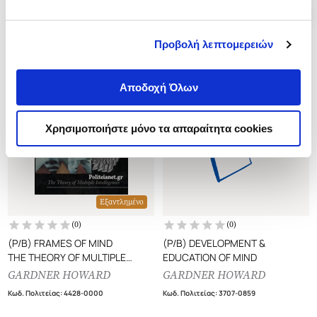
Προβολή λεπτομερειών
Αποδοχή Όλων
Χρησιμοποιήστε μόνο τα απαραίτητα cookies
Εξαντλημένο
(
0
)
(
0
)
(P/B) FRAMES OF MIND
(P/B) DEVELOPMENT &
THE THEORY OF MULTIPLE
EDUCATION OF MIND
INTELLIGENCES
GARDNER HOWARD
GARDNER HOWARD
Κωδ. Πολιτείας
:
4428-0000
Κωδ. Πολιτείας
:
3707-0859