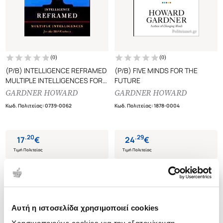
(
0
)
(
0
)
(P/B) INTELLIGENCE REFRAMED
(P/B) FIVE MINDS FOR THE
MULTIPLE INTELLIGENCES FOR
FUTURE
THE 21ST CENTURY
GARDNER HOWARD
GARDNER HOWARD
Κωδ. Πολιτείας
:
0739-0062
Κωδ. Πολιτείας
:
1878-0004
.
20
.
29
17
€
24
€
Τιμή Πολιτείας
Τιμή Πολιτείας
Αυτή η ιστοσελίδα χρησιμοποιεί cookies