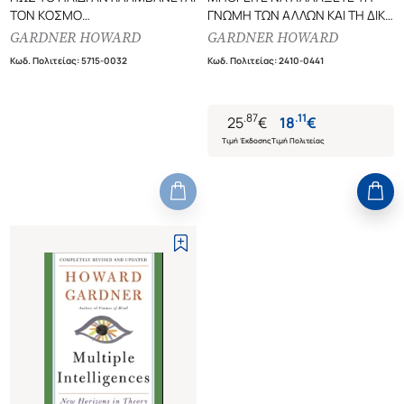
ΤΟΝ ΚΟΣΜΟ
ΓΝΩΜΗ ΤΩΝ ΑΛΛΩΝ ΚΑΙ ΤΗ ΔΙΚΗ
ΜΕΘΟΔΟΙ ΔΙΔΑΣΚΑΛΙΑΣ ΣΕ
ΣΑΣ
GARDNER HOWARD
GARDNER HOWARD
ΑΡΜΟΝΙΑ ΜΕ ΤΟΥΣ ΤΡΟΠΟΥΣ
Κωδ. Πολιτείας
:
5715-0032
Κωδ. Πολιτείας
:
2410-0441
ΣΚΕΨΗΣ ΤΟΥ ΠΑΙΔΙΟΥ
.
87
.
11
25
€
18
€
Τιμή Έκδοσης
Τιμή Πολιτείας