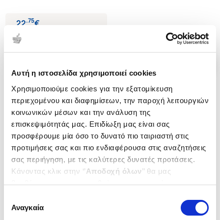
.
75
22
€
Τιμή Πολιτείας
Αυτή η ιστοσελίδα χρησιμοποιεί cookies
Χρησιμοποιούμε cookies για την εξατομίκευση
περιεχομένου και διαφημίσεων, την παροχή λειτουργιών
κοινωνικών μέσων και την ανάλυση της
επισκεψιμότητάς μας. Επιδίωξη μας είναι σας
προσφέρουμε μία όσο το δυνατό πιο ταιριαστή στις
προτιμήσεις σας και πιο ενδιαφέρουσα στις αναζητήσεις
σας περιήγηση, με τις καλύτερες δυνατές προτάσεις.
Κάνοντας κλικ στην ‘’
Αποδοχή όλων
’’ θα μας
βοηθήσετε να ανταποκριθούμε στα παραπάνω.
Μπορείτε επίσης να επεξεργαστείτε ποια cookies σας
Επιλογή
ενδιαφέρουν και να επιλέξετε από τα παρακάτω με την
Αναγκαία
συγκατάθεσης
(
0
)
‘’
Αποδοχή επιλογών
΄΄και να ενημερωθείτε σχετικά με