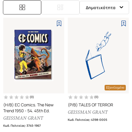
Δημοτικότητα
Εξαντλημένο
(
0
)
(
0
)
(H/B) EC Comics. The New
(P/B) TALES OF TERROR
Trend 1950 - 54. 45th Ed.
GEISSMAN GRANT
GEISSMAN GRANT
Κωδ. Πολιτείας
:
4398-0005
Κωδ. Πολιτείας
:
3745-1967