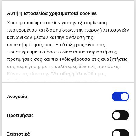
Δημοτικότητα
Αυτή η ιστοσελίδα χρησιμοποιεί cookies
Χρησιμοποιούμε cookies για την εξατομίκευση
περιεχομένου και διαφημίσεων, την παροχή λειτουργιών
κοινωνικών μέσων και την ανάλυση της
επισκεψιμότητάς μας. Επιδίωξη μας είναι σας
προσφέρουμε μία όσο το δυνατό πιο ταιριαστή στις
προτιμήσεις σας και πιο ενδιαφέρουσα στις αναζητήσεις
σας περιήγηση, με τις καλύτερες δυνατές προτάσεις.
Κάνοντας κλικ στην ‘’
Αποδοχή όλων
’’ θα μας
βοηθήσετε να ανταποκριθούμε στα παραπάνω.
Μπορείτε επίσης να επεξεργαστείτε ποια cookies σας
Επιλογή
Εξαντλημένο
ενδιαφέρουν και να επιλέξετε από τα παρακάτω με την
Αναγκαία
συγκατάθεσης
(
0
)
‘’
Αποδοχή επιλογών
΄΄και να ενημερωθείτε σχετικά με
ΣΚΕΨΟΥ ΟΠΩΣ Ο ΛΕΟΝΑΡΝΤΟ
τα cookies στην ‘’Προβολή λεπτομερειών’’.
ΝΤΑ ΒΙΝΤΣΙ
Προτιμήσεις
ΤΑ ΜΥΣΤΙΚΑ ΜΙΑΣ
GELB S. MICHAEL
ΜΕΓΑΛΟΦΥΙΑΣ
Κωδ. Πολιτείας
:
2300-4040
Στατιστικά