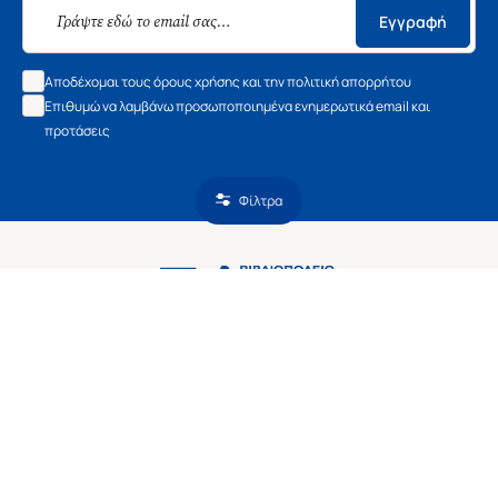
Εγγραφή
Αποδέχομαι τους όρους χρήσης και την πολιτική απορρήτου
Επιθυμώ να λαμβάνω προσωποποιημένα ενημερωτικά email και
προτάσεις
Φίλτρα
Ασκληπιού 1-3, Αθήνα 106 79
Δευτέρα - Παρασκευή 09:00-21:00
Σάββατο 09:00-18:00
Χρήσιμοι Σύνδεσμοι
Εξυπηρέτηση Πελατών
ΑΚΟΛΟΥΘΗΣΤΕ ΜΑΣ