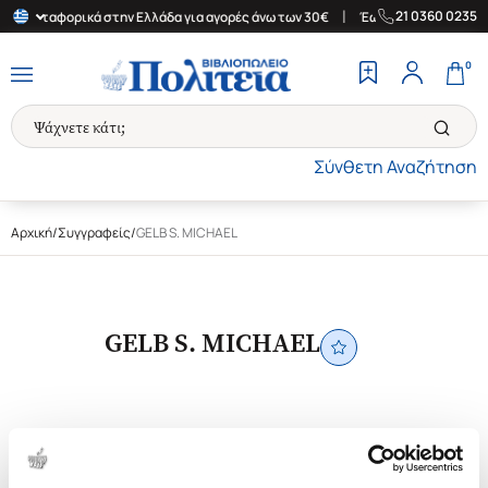
|
21 0360 0235
άν Μεταφορικά στην Ελλάδα για αγορές άνω των 30€
Έως 24 άτοκες δόσει
0
Σύνθετη Αναζήτηση
Αρχική
/
Συγγραφείς
/
GELB S. MICHAEL
GELB S. MICHAEL
1-1 από 1 προϊόντα