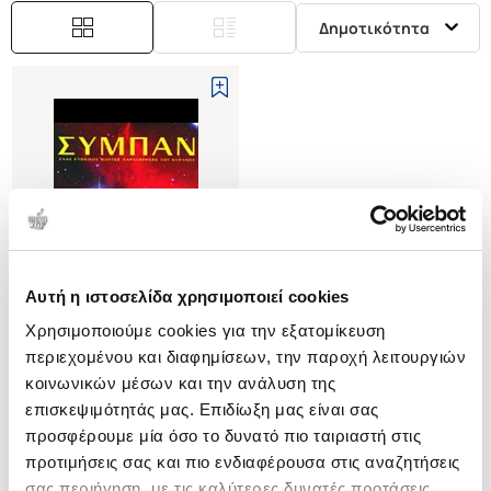
Δημοτικότητα
Αυτή η ιστοσελίδα χρησιμοποιεί cookies
Εξαντλημένο
Χρησιμοποιούμε cookies για την εξατομίκευση
περιεχομένου και διαφημίσεων, την παροχή λειτουργιών
(
0
)
κοινωνικών μέσων και την ανάλυση της
ΣΥΜΠΑΝ
επισκεψιμότητάς μας. Επιδίωξη μας είναι σας
ΕΝΑΣ ΕΠΟΧΙΚΟΣ ΟΔΗΓΟΣ
ΠΑΡΑΤΗΡΗΣΗΣ ΤΟΥ ΟΥΡΑΝΟΥ
προσφέρουμε μία όσο το δυνατό πιο ταιριαστή στις
GENDLER ROBERT
προτιμήσεις σας και πιο ενδιαφέρουσα στις αναζητήσεις
Κωδ. Πολιτείας
:
0928-0043
σας περιήγηση, με τις καλύτερες δυνατές προτάσεις.