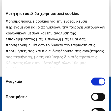
Δημοτικότητα
Αυτή η ιστοσελίδα χρησιμοποιεί cookies
Χρησιμοποιούμε cookies για την εξατομίκευση
περιεχομένου και διαφημίσεων, την παροχή λειτουργιών
κοινωνικών μέσων και την ανάλυση της
επισκεψιμότητάς μας. Επιδίωξη μας είναι σας
προσφέρουμε μία όσο το δυνατό πιο ταιριαστή στις
προτιμήσεις σας και πιο ενδιαφέρουσα στις αναζητήσεις
σας περιήγηση, με τις καλύτερες δυνατές προτάσεις.
Κάνοντας κλικ στην ‘’
Αποδοχή όλων
’’ θα μας
βοηθήσετε να ανταποκριθούμε στα παραπάνω.
Μπορείτε επίσης να επεξεργαστείτε ποια cookies σας
Επιλογή
ενδιαφέρουν και να επιλέξετε από τα παρακάτω με την
Αναγκαία
συγκατάθεσης
‘’
Αποδοχή επιλογών
΄΄και να ενημερωθείτε σχετικά με
τα cookies στην ‘’Προβολή λεπτομερειών’’.
Μάθετε τα νέα της Πολιτείας
Προτιμήσεις
Εγγραφείτε στο newsletter μας και μάθετε πρώτοι όλα τα
νέα βιβλία, τις εξαιρετικές τιμές και τις εκδηλώσεις μας.