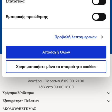
Στατιστικά
Εγγραφή
Εμπορικής προώθησης
Αποδέχομαι τους όρους χρήσης και την πολιτική απορρήτου
Επιθυμώ να λαμβάνω προσωποποιημένα ενημερωτικά email και
προτάσεις
Προβολή λεπτομερειών
Αποδοχή Όλων
Χρησιμοποιήστε μόνο τα απαραίτητα cookies
Ασκληπιού 1-3, Αθήνα 106 79
Δευτέρα - Παρασκευή 09:00-21:00
Σάββατο 09:00-18:00
Χρήσιμοι Σύνδεσμοι
Εξυπηρέτηση Πελατών
ΑΚΟΛΟΥΘΗΣΤΕ ΜΑΣ