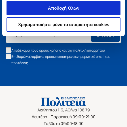
Μάθετε τα νέα της Πολιτείας
Αποδοχή Όλων
Εγγραφείτε στο newsletter μας και μάθετε πρώτοι όλα τα
νέα βιβλία, τις εξαιρετικές τιμές και τις εκδηλώσεις μας.
Χρησιμοποιήστε μόνο τα απαραίτητα cookies
Εγγραφή
Αποδέχομαι τους όρους χρήσης και την πολιτική απορρήτου
Επιθυμώ να λαμβάνω προσωποποιημένα ενημερωτικά email και
προτάσεις
Ασκληπιού 1-3, Αθήνα 106 79
Δευτέρα - Παρασκευή 09:00-21:00
Σάββατο 09:00-18:00