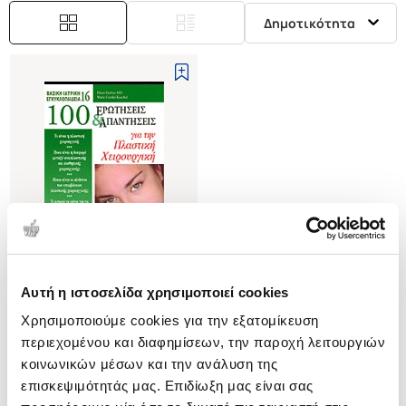
Δημοτικότητα
Αυτή η ιστοσελίδα χρησιμοποιεί cookies
(
0
)
Χρησιμοποιούμε cookies για την εξατομίκευση
100 ΕΡΩΤΗΣΕΙΣ ΚΑΙ
ΑΠΑΝΤΗΣΕΙΣ ΓΙΑ ΤΗΝ ΠΛΑΣΤΙΚΗ
περιεχομένου και διαφημίσεων, την παροχή λειτουργιών
ΧΕΙΡΟΥΡΓΙΚΗ
GERBER DIANE
κοινωνικών μέσων και την ανάλυση της
επισκεψιμότητάς μας. Επιδίωξη μας είναι σας
Κωδ. Πολιτείας
:
2640-0566