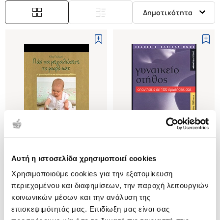
Δημοτικότητα
Εξαντλημένο
Αυτή η ιστοσελίδα χρησιμοποιεί cookies
(
0
)
(
0
)
Χρησιμοποιούμε cookies για την εξατομίκευση
ΠΩΣ ΝΑ ΜΕΓΑΛΩΣΕΤΕ ΤΟ ΜΩΡΟ
ΓΥΝΑΙΚΕΙΟ ΣΤΗΘΟΣ
ΣΑΣ
ΑΠΑΝΤΗΣΕΙΣ ΣΕ 100 ΕΡΩΤΗΣΕΙΣ
περιεχομένου και διαφημίσεων, την παροχή λειτουργιών
ΜΕ ΦΥΣΙΚΑ ΠΡΟΙΟΝΤΑ ΚΑΙ
ΣΑΣ
GILLMAN CLAIRE
BESTIC LIZ
κοινωνικών μέσων και την ανάλυση της
ΑΓΑΠΗ ΓΙΑ ΤΟ ΠΕΡΙΒΑΛΛΟΝ
επισκεψιμότητάς μας. Επιδίωξη μας είναι σας
Κωδ. Πολιτείας
:
4580-1737
Κωδ. Πολιτείας
:
2350-1023