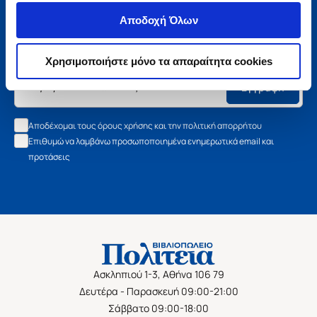
Μάθετε τα νέα της Πολιτείας
Αποδοχή Όλων
Εγγραφείτε στο newsletter μας και μάθετε πρώτοι όλα τα
νέα βιβλία, τις εξαιρετικές τιμές και τις εκδηλώσεις μας.
Χρησιμοποιήστε μόνο τα απαραίτητα cookies
Εγγραφή
Αποδέχομαι τους όρους χρήσης και την πολιτική απορρήτου
Επιθυμώ να λαμβάνω προσωποποιημένα ενημερωτικά email και
προτάσεις
Ασκληπιού 1-3, Αθήνα 106 79
Δευτέρα - Παρασκευή 09:00-21:00
Σάββατο 09:00-18:00