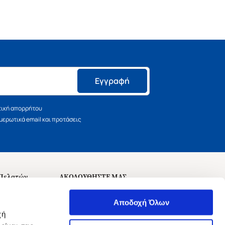
Εγγραφή
τική απορρήτου
ερωτικά email και προτάσεις
 Πελατών
ΑΚΟΛΟΥΘΗΣΤΕ ΜΑΣ
σεις
Αποδοχή Όλων
χή