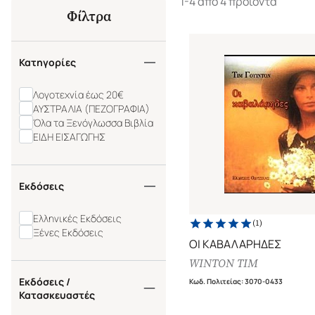
1-4 από 4 προϊόντα
Φίλτρα
Κατηγορίες
Λογοτεχνία έως 20€
ΑΥΣΤΡΑΛΙΑ (ΠΕΖΟΓΡΑΦΙΑ)
Όλα τα Ξενόγλωσσα Βιβλία
ΕΙΔΗ ΕΙΣΑΓΩΓΗΣ
Εκδόσεις
Ελληνικές Εκδόσεις
(
1
)
Ξένες Εκδόσεις
ΟΙ ΚΑΒΑΛΑΡΗΔΕΣ
WINTON TIM
Εκδόσεις /
Κωδ. Πολιτείας
:
3070-0433
Κατασκευαστές