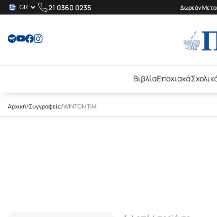
21 0360 0235
Δωρεάν Μεταφ
Βιβλία
Εποχιακά
Σχολικ
Αρχική
/
Συγγραφείς
/
WINTON TIM