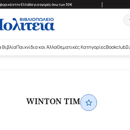
|
ορικά στην Ελλάδα για αγορές άνω των 30€
ά Βιβλία
Παιχνίδια και Άλλα
Θεματικές Κατηγορίες
Bookclub
Σ
WINTON TIM