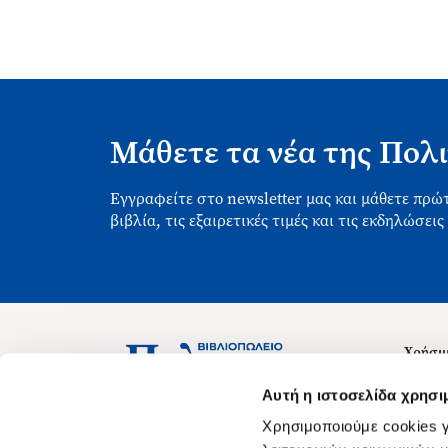
Μάθετε τα νέα της Πολι
Εγγραφείτε στο newsletter μας και μάθετε πρώτ
βιβλία, τις εξαιρετικές τιμές και τις εκδηλώσεις
Χρήσιμ
Σχετικ
Ασκληπιού 1-3, Αθήνα 106 79
Αυτή η ιστοσελίδα χρησι
Δευτέρα - Παρασκευή 09:00-21:00
Θέσεις
Χρησιμοποιούμε cookies γ
Σάββατο 09:00-18:00
Οδηγίε