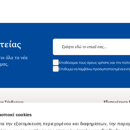
τείας
οι όλα τα νέα
Αποδέχομαι τους όρους χρήσης και την πολι
 μας.
Επιθυμώ να λαμβάνω προσωποποιημένα ενημ
οι Σύνδεσμοι
Εξυπηρέτηση
ά με εμάς
Συχνές ερωτή
μοποιεί cookies
 Εργασίας
Επικοινωνία
ια την εξατομίκευση περιεχομένου και διαφημίσεων, την παρο
ς για τις "Λίστες Επιθυμητών" και τη Βιβλιοθήκη
B2B