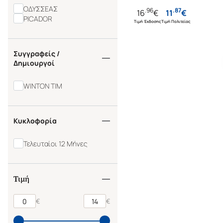
ΟΔΥΣΣΕΑΣ
.
96
.
87
16
€
11
€
PICADOR
Τιμή Έκδοσης
Τιμή Πολιτείας
Συγγραφείς /
Δημιουργοί
WINTON TIM
Κυκλοφορία
Τελευταίοι 12 Μήνες
Τιμή
€
€