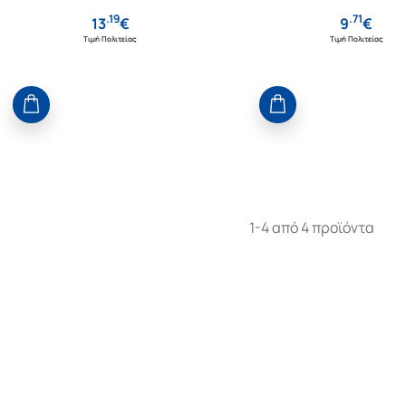
.
19
.
71
13
€
9
€
Τιμή Πολιτείας
Τιμή Πολιτείας
1-4 από 4 προϊόντα