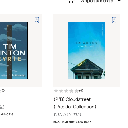
Δημοτικότητα
(
0
)
(
0
)
(P/B) Cloudstreet
( Picador Collection)
IM
WINTON TIM
3484-0216
Κωδ. Πολιτείας
:
3484-0457