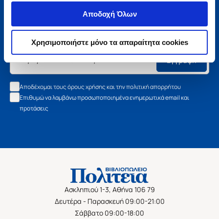
Μάθετε τα νέα της Πολιτείας
Αποδοχή Όλων
Εγγραφείτε στο newsletter μας και μάθετε πρώτοι όλα τα
νέα βιβλία, τις εξαιρετικές τιμές και τις εκδηλώσεις μας.
Χρησιμοποιήστε μόνο τα απαραίτητα cookies
Εγγραφή
Αποδέχομαι τους όρους χρήσης και την πολιτική απορρήτου
Επιθυμώ να λαμβάνω προσωποποιημένα ενημερωτικά email και
προτάσεις
Ασκληπιού 1-3, Αθήνα 106 79
Δευτέρα - Παρασκευή 09:00-21:00
Σάββατο 09:00-18:00