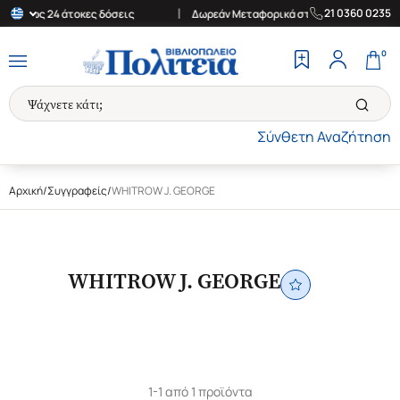
|
|
21 0360 0235
Έως 24 άτοκες δόσεις
Δωρεάν Μεταφορικά στην Ελλάδα για αγορ
0
Σύνθετη Αναζήτηση
Αρχική
/
Συγγραφείς
/
WHITROW J. GEORGE
WHITROW J. GEORGE
1-1 από 1 προϊόντα