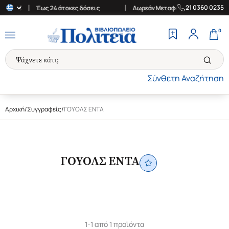
|
|
21 0360 0235
των 30€
Έως 24 άτοκες δόσεις
Δωρεάν Μεταφορικά στην Ελλάδα 
0
Σύνθετη Αναζήτηση
Αρχική
/
Συγγραφείς
/
ΓΟΥΟΛΣ ΕΝΤΑ
ΓΟΥΟΛΣ ΕΝΤΑ
1-1 από 1 προϊόντα