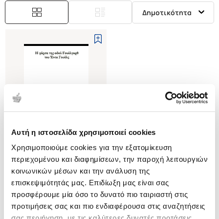
Δημοτικότητα
Αυτή η ιστοσελίδα χρησιμοποιεί cookies
Εξαντλημένο
Χρησιμοποιούμε cookies για την εξατομίκευση
περιεχομένου και διαφημίσεων, την παροχή λειτουργιών
(
0
)
κοινωνικών μέσων και την ανάλυση της
Η ΦΑΡΣΑ ΤΗΣ ΟΔΟΥ
επισκεψιμότητάς μας. Επιδίωξη μας είναι σας
ΓΟΥΟΛΓΟΡΘ
2008-2009 ΑΠΟ ΜΗΧΑΝΗΣ
προσφέρουμε μία όσο το δυνατό πιο ταιριαστή στις
ΓΟΥΟΛΣ ΕΝΤΑ
ΘΕΑΤΡΟ
προτιμήσεις σας και πιο ενδιαφέρουσα στις αναζητήσεις
Κωδ. Πολιτείας
:
1683-0000
σας περιήγηση, με τις καλύτερες δυνατές προτάσεις.