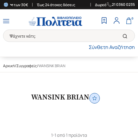
|
|
21 0360 0235
ές άνω των 30€
Έως 24 άτοκες δόσεις
Δωρεάν Μεταφορικά στην 
0
Σύνθετη Αναζήτηση
Αρχική
/
Συγγραφείς
/
WANSINK BRIAN
WANSINK BRIAN
1-1 από 1 προϊόντα