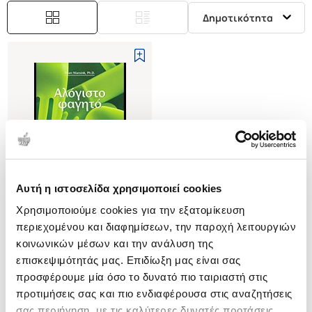
Δημοτικότητα
Αυτή η ιστοσελίδα χρησιμοποιεί cookies
Εξαντλημένο
Χρησιμοποιούμε cookies για την εξατομίκευση
περιεχομένου και διαφημίσεων, την παροχή λειτουργιών
(
0
)
κοινωνικών μέσων και την ανάλυση της
ΑΛΟΓΙΣΤΟ ΦΑΓΗΤΟ
επισκεψιμότητάς μας. Επιδίωξη μας είναι σας
ΓΙΑΤΙ ΤΡΩΜΕ ΧΩΡΙΣ ΝΑ
ΣΚΕΦΤΟΜΑΣΤΕ
προσφέρουμε μία όσο το δυνατό πιο ταιριαστή στις
WANSINK BRIAN
προτιμήσεις σας και πιο ενδιαφέρουσα στις αναζητήσεις
Κωδ. Πολιτείας
:
4440-0510
σας περιήγηση, με τις καλύτερες δυνατές προτάσεις.