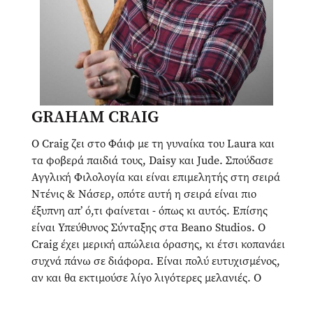
GRAHAM CRAIG
Ο Craig ζει στο Φάιφ με τη γυναίκα του Laura και
τα φοβερά παιδιά τους, Daisy και Jude. Σπούδασε
Αγγλική Φιλολογία και είναι επιμελητής στη σειρά
Ντένις & Νάσερ, οπότε αυτή η σειρά είναι πιο
έξυπνη απ’ ό,τι φαίνεται - όπως κι αυτός. Επίσης
είναι Υπεύθυνος Σύνταξης στα Beano Studios. Ο
Craig έχει μερική απώλεια όρασης, κι έτσι κοπανάει
συχνά πάνω σε διάφορα. Είναι πολύ ευτυχισμένος,
αν και θα εκτιμούσε λίγο λιγότερες μελανιές. Ο
Craig Graham είναι ο έκτος υπέυθυνος έκδοσης της
σειράς Μπινοτάουν από το 2012 μέχρι και σήμερα.