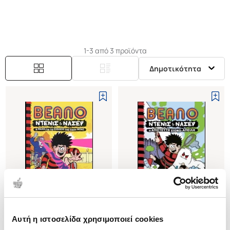
Ανέλαβε τη σειρά μετά τον Michael Stirling και έχει
εργαστεί σε πολλές σειρές κόμικ.
1-3 από 3 προϊόντα
Δημοτικότητα
Αυτή η ιστοσελίδα χρησιμοποιεί cookies
(
0
)
(
0
)