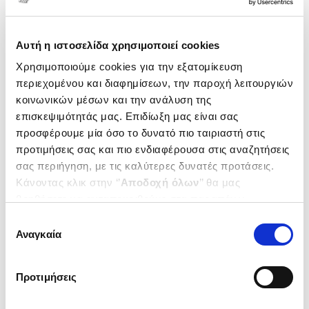
Αυτή η ιστοσελίδα χρησιμοποιεί cookies
Χρησιμοποιούμε cookies για την εξατομίκευση
περιεχομένου και διαφημίσεων, την παροχή λειτουργιών
κοινωνικών μέσων και την ανάλυση της
επισκεψιμότητάς μας. Επιδίωξη μας είναι σας
προσφέρουμε μία όσο το δυνατό πιο ταιριαστή στις
προτιμήσεις σας και πιο ενδιαφέρουσα στις αναζητήσεις
σας περιήγηση, με τις καλύτερες δυνατές προτάσεις.
(
0
)
Κάνοντας κλικ στην ‘’
Αποδοχή όλων
’’ θα μας
βοηθήσετε να ανταποκριθούμε στα παραπάνω.
(P/B) One Christmas Morning
Μπορείτε επίσης να επεξεργαστείτε ποια cookies σας
GREENLAW RACHEL
Επιλογή
ενδιαφέρουν και να επιλέξετε από τα παρακάτω με την
Αναγκαία
Κωδ. Πολιτείας
:
0931-1544
συγκατάθεσης
‘’
Αποδοχή επιλογών
΄΄και να ενημερωθείτε σχετικά με
τα cookies στην ‘’Προβολή λεπτομερειών’’.
Προτιμήσεις
.
47
11
€