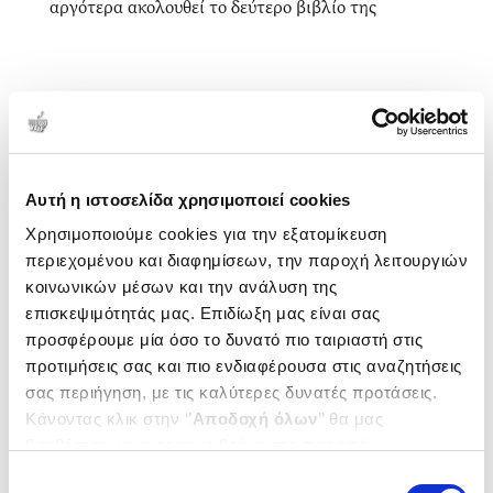
αργότερα ακολουθεί το δεύτερο βιβλίο της
(Ταπεινών Εδέσματα, Γλυκόπικρες Γεύσεις Ζωής
από την Λαγκάδα της Κατοχικής Χίου) με θέμα τον
τρόπο ζωής των ανθρώπων στην Λαγκάδα του 1912,
τα ήθη και έθιμα της κοινωνίας της εποχής αλλά και
τις «ταπεινές» γεύσεις που πρωταγωνιστούσαν στο
λαγκαδούσικο τραπέζι. Μάλιστα οι συνταγές που
1-1 από 1 προϊόντα
εμπεριέχονται στο βιβλίο είναι αυτούσιες όπως
Αυτή η ιστοσελίδα χρησιμοποιεί cookies
Δημοτικότητα
ακριβώς τις περιέγραψαν οι γυναίκες της Λαγκάδας.
Χρησιμοποιούμε cookies για την εξατομίκευση
περιεχομένου και διαφημίσεων, την παροχή λειτουργιών
κοινωνικών μέσων και την ανάλυση της
επισκεψιμότητάς μας. Επιδίωξη μας είναι σας
προσφέρουμε μία όσο το δυνατό πιο ταιριαστή στις
προτιμήσεις σας και πιο ενδιαφέρουσα στις αναζητήσεις
σας περιήγηση, με τις καλύτερες δυνατές προτάσεις.
Κάνοντας κλικ στην ‘’
Αποδοχή όλων
’’ θα μας
βοηθήσετε να ανταποκριθούμε στα παραπάνω.
Μπορείτε επίσης να επεξεργαστείτε ποια cookies σας
Επιλογή