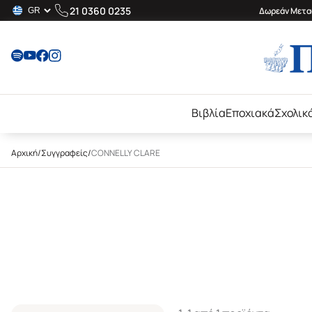
21 0360 0235
Δωρεάν Μεταφ
Βιβλία
Εποχιακά
Σχολικ
Αρχική
/
Συγγραφείς
/
CONNELLY CLARE