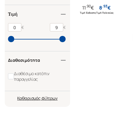
.
90
.
93
11
€
8
€
Τιμή Έκδοσης
Τιμή Πολιτείας
Τιμή
€
€
Διαθεσιμότητα
Διαθέσιμο κατόπιν
παραγγελίας
Καθαρισμός