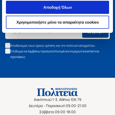
Μάθετε τα νέα της Πολιτείας
Αποδοχή Όλων
Εγγραφείτε στο newsletter μας και μάθετε πρώτοι όλα τα
νέα βιβλία, τις εξαιρετικές τιμές και τις εκδηλώσεις μας.
Χρησιμοποιήστε μόνο τα απαραίτητα cookies
Εγγραφή
Αποδέχομαι τους όρους χρήσης και την πολιτική απορρήτου
Επιθυμώ να λαμβάνω προσωποποιημένα ενημερωτικά email και
προτάσεις
Ασκληπιού 1-3, Αθήνα 106 79
Δευτέρα - Παρασκευή 09:00-21:00
Σάββατο 09:00-18:00