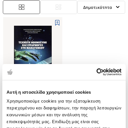
Δημοτικότητα
Αυτή η ιστοσελίδα χρησιμοποιεί cookies
(
0
)
Χρησιμοποιούμε cookies για την εξατομίκευση
Τεχνητή νοημοσύνη και
εφαρμογές στο μάνατζμεντ
περιεχομένου και διαφημίσεων, την παροχή λειτουργιών
ΖΟΠΟΥΝΙΔΗΣ
κοινωνικών μέσων και την ανάλυση της
ΚΩΝΣΤΑΝΤΙΝΟΣ
επισκεψιμότητάς μας. Επιδίωξη μας είναι σας
Κωδ. Πολιτείας
:
2830-0423