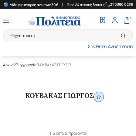
|
|
21 0360 0235
 Ελλάδα για αγορές άνω των 30€
Έως 24 άτοκες δόσεις
Δωρεάν 
0
Σύνθετη Αναζήτηση
Αρχική
/
Συγγραφείς
/
ΚΟΥΒΑΚΑΣ ΓΙΩΡΓΟΣ
ΚΟΥΒΑΚΑΣ ΓΙΩΡΓΟΣ
1-2 από 2 προϊόντα