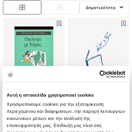
Δημοτικότητα
Εξαντλημένο
Αυτή η ιστοσελίδα χρησιμοποιεί cookies
(
0
)
(
0
)
Χρησιμοποιούμε cookies για την εξατομίκευση
ΟΙΚΟΛΟΓΙΑ ΜΕ ΚΟΜΙΚΣ
ΟΡΓΑΝΙΚΗ ΧΗΜΕΙΑ ΜΕ ΚΟΜΙΚΣ
περιεχομένου και διαφημίσεων, την παροχή λειτουργιών
ΜΗΛΙΑΣ ΤΖΩΡΤΖΗΣ
ΜΗΛΙΑΣ ΤΖΩΡΤΖΗΣ
κοινωνικών μέσων και την ανάλυση της
Κωδ. Πολιτείας
:
2250-0830
Κωδ. Πολιτείας
:
2250-0747
επισκεψιμότητάς μας. Επιδίωξη μας είναι σας