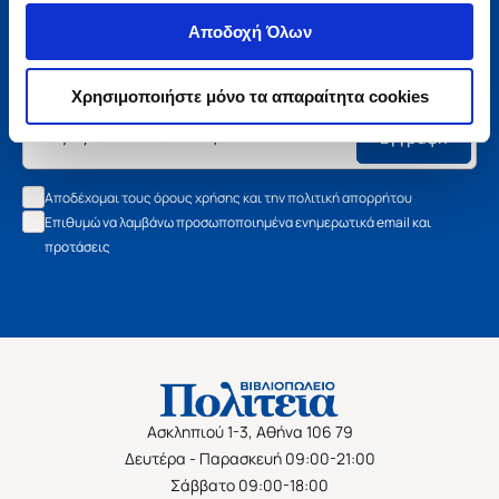
Μάθετε τα νέα της Πολιτείας
Αποδοχή Όλων
Εγγραφείτε στο newsletter μας και μάθετε πρώτοι όλα τα
νέα βιβλία, τις εξαιρετικές τιμές και τις εκδηλώσεις μας.
Χρησιμοποιήστε μόνο τα απαραίτητα cookies
Εγγραφή
Αποδέχομαι τους όρους χρήσης και την πολιτική απορρήτου
Επιθυμώ να λαμβάνω προσωποποιημένα ενημερωτικά email και
προτάσεις
Ασκληπιού 1-3, Αθήνα 106 79
Δευτέρα - Παρασκευή 09:00-21:00
Σάββατο 09:00-18:00