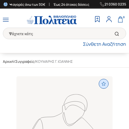
|
|
21 0360 0235
δα για αγορές άνω των 30€
Έως 24 άτοκες δόσεις
Δωρεάν Μεταφ
0
Σύνθετη Αναζήτηση
Αρχική
/
Συγγραφείς
/
ΚΟΥΜΑΡΗΣ Γ. ΙΩΑΝΝΗΣ