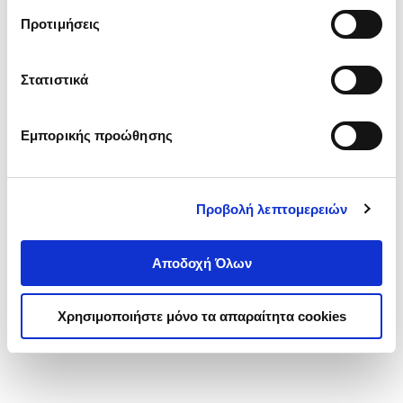
ηλεκτρονικών υπολογιστών και
τα cookies στην ‘’Προβολή λεπτομερειών’’.
Προτιμήσεις
εφαρμογές
ΚΟΥΡΟΓΕΝΗΣ ΝΙΚΟΛΑΟΣ
Κωδ. Πολιτείας
:
5733-0041
Στατιστικά
.
00
.
00
30
€
24
€
Τιμή Έκδοσης
Τιμή Πολιτείας
Εμπορικής προώθησης
Προβολή λεπτομερειών
Αποδοχή Όλων
1-1 από 1 προϊόντα
Χρησιμοποιήστε μόνο τα απαραίτητα cookies