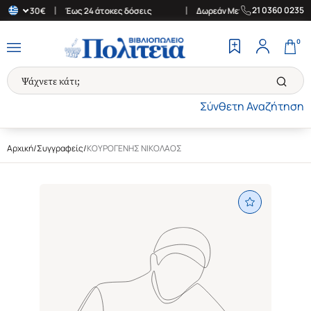
|
|
21 0360 0235
νω των 30€
Έως 24 άτοκες δόσεις
Δωρεάν Μεταφορικά στην Ελλά
0
Σύνθετη Αναζήτηση
Αρχική
/
Συγγραφείς
/
ΚΟΥΡΟΓΕΝΗΣ ΝΙΚΟΛΑΟΣ