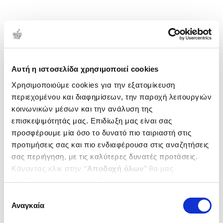
1-1 από 1 προϊόντα
Δημοτικότητα
Αυτή η ιστοσελίδα χρησιμοποιεί cookies
Χρησιμοποιούμε cookies για την εξατομίκευση
περιεχομένου και διαφημίσεων, την παροχή λειτουργιών
κοινωνικών μέσων και την ανάλυση της
επισκεψιμότητάς μας. Επιδίωξη μας είναι σας
προσφέρουμε μία όσο το δυνατό πιο ταιριαστή στις
προτιμήσεις σας και πιο ενδιαφέρουσα στις αναζητήσεις
σας περιήγηση, με τις καλύτερες δυνατές προτάσεις.
Κάνοντας κλικ στην ‘’
Αποδοχή όλων
’’ θα μας
βοηθήσετε να ανταποκριθούμε στα παραπάνω.
Μπορείτε επίσης να επεξεργαστείτε ποια cookies σας
Επιλογή
ενδιαφέρουν και να επιλέξετε από τα παρακάτω με την
(
0
)
Αναγκαία
συγκατάθεσης
‘’
Αποδοχή επιλογών
΄΄και να ενημερωθείτε σχετικά με
Στοιχεία προγραμματισμού