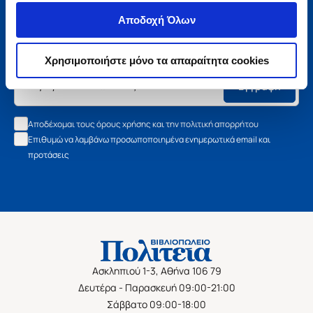
Μάθετε τα νέα της Πολιτείας
Αποδοχή Όλων
Εγγραφείτε στο newsletter μας και μάθετε πρώτοι όλα τα
νέα βιβλία, τις εξαιρετικές τιμές και τις εκδηλώσεις μας.
Χρησιμοποιήστε μόνο τα απαραίτητα cookies
Εγγραφή
Αποδέχομαι τους όρους χρήσης και την πολιτική απορρήτου
Επιθυμώ να λαμβάνω προσωποποιημένα ενημερωτικά email και
προτάσεις
Ασκληπιού 1-3, Αθήνα 106 79
Δευτέρα - Παρασκευή 09:00-21:00
Σάββατο 09:00-18:00