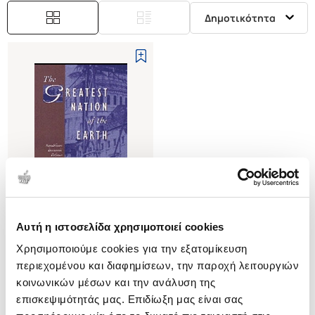
Δημοτικότητα
Αυτή η ιστοσελίδα χρησιμοποιεί cookies
(
0
)
Χρησιμοποιούμε cookies για την εξατομίκευση
(H/B) THE GREATEST NATION
OF THE EARTH
περιεχομένου και διαφημίσεων, την παροχή λειτουργιών
REPUBLICAN ECONOMIC
COX-RICHARDSON
κοινωνικών μέσων και την ανάλυση της
POLICIES DURING THE CIVIL
HEATHER
επισκεψιμότητάς μας. Επιδίωξη μας είναι σας
WAR
Κωδ. Πολιτείας
:
1825-0754