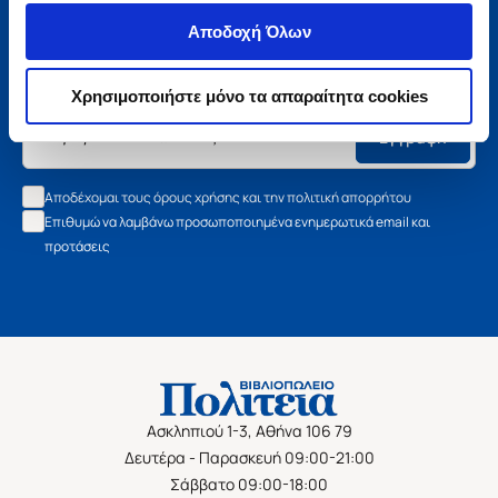
Μάθετε τα νέα της Πολιτείας
Αποδοχή Όλων
Εγγραφείτε στο newsletter μας και μάθετε πρώτοι όλα τα
νέα βιβλία, τις εξαιρετικές τιμές και τις εκδηλώσεις μας.
Χρησιμοποιήστε μόνο τα απαραίτητα cookies
Εγγραφή
Αποδέχομαι τους όρους χρήσης και την πολιτική απορρήτου
Επιθυμώ να λαμβάνω προσωποποιημένα ενημερωτικά email και
προτάσεις
Ασκληπιού 1-3, Αθήνα 106 79
Δευτέρα - Παρασκευή 09:00-21:00
Σάββατο 09:00-18:00