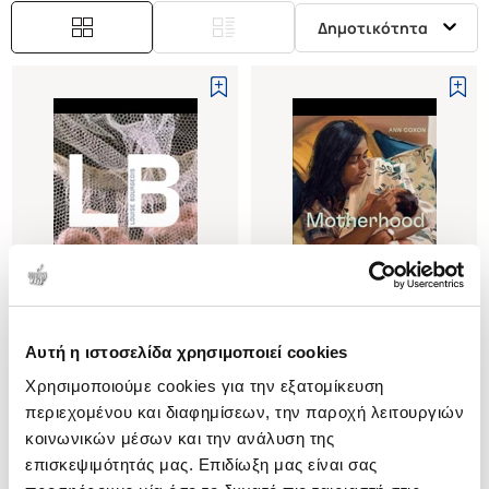
Δημοτικότητα
Εξαντλημένο
Αυτή η ιστοσελίδα χρησιμοποιεί cookies
(
0
)
(
0
)
Χρησιμοποιούμε cookies για την εξατομίκευση
(P/B) LOUISE BOURGEOIS
(H/B) Motherhood
περιεχομένου και διαφημίσεων, την παροχή λειτουργιών
COXON ANN
COXON ANN
κοινωνικών μέσων και την ανάλυση της
Κωδ. Πολιτείας
:
3741-0244
Κωδ. Πολιτείας
:
3741-0416
επισκεψιμότητάς μας. Επιδίωξη μας είναι σας