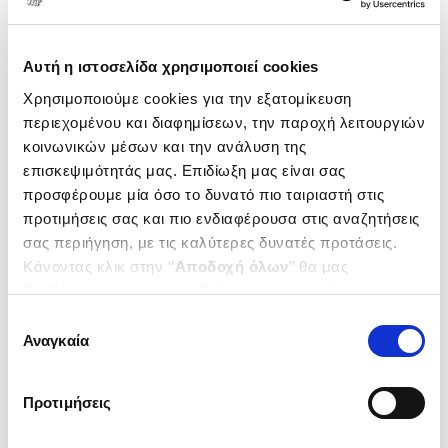
Αυτή η ιστοσελίδα χρησιμοποιεί cookies
Χρησιμοποιούμε cookies για την εξατομίκευση
περιεχομένου και διαφημίσεων, την παροχή λειτουργιών
κοινωνικών μέσων και την ανάλυση της
επισκεψιμότητάς μας. Επιδίωξη μας είναι σας
προσφέρουμε μία όσο το δυνατό πιο ταιριαστή στις
προτιμήσεις σας και πιο ενδιαφέρουσα στις αναζητήσεις
σας περιήγηση, με τις καλύτερες δυνατές προτάσεις.
Κάνοντας κλικ στην ‘’
Αποδοχή όλων
’’ θα μας
(
0
)
βοηθήσετε να ανταποκριθούμε στα παραπάνω.
Η μικρή Μελίνα μαθαίνει τα
άστρα
Μπορείτε επίσης να επεξεργαστείτε ποια cookies σας
Επιλογή
ΛΑΙΝΑΣ ΘΟΔΩΡΗΣ
ενδιαφέρουν και να επιλέξετε από τα παρακάτω με την
Αναγκαία
συγκατάθεσης
‘’
Αποδοχή επιλογών
΄΄και να ενημερωθείτε σχετικά με
Κωδ. Πολιτείας
:
7823-0002
τα cookies στην ‘’Προβολή λεπτομερειών’’.
Προτιμήσεις
.
00
.
25
11
€
8
€