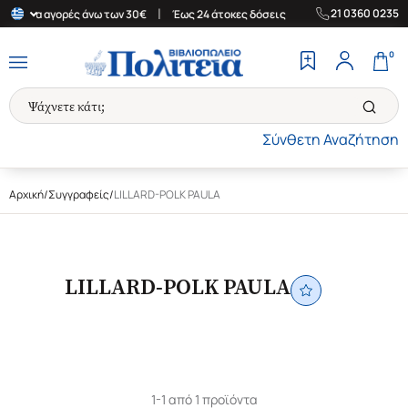
|
|
21 0360 0235
δα για αγορές άνω των 30€
Έως 24 άτοκες δόσεις
Δωρεάν Μεταφ
0
Σύνθετη Αναζήτηση
Αρχική
/
Συγγραφείς
/
LILLARD-POLK PAULA
LILLARD-POLK PAULA
1-1 από 1 προϊόντα