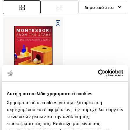
Δημοτικότητα
Αυτή η ιστοσελίδα χρησιμοποιεί cookies
(
0
)
Χρησιμοποιούμε cookies για την εξατομίκευση
(P/B) MONTESSORI FROM THE
START
περιεχομένου και διαφημίσεων, την παροχή λειτουργιών
THE CHILD AT HOME, FROM
LILLARD-POLK PAULA
κοινωνικών μέσων και την ανάλυση της
BIRTH TO AGE THREE
επισκεψιμότητάς μας. Επιδίωξη μας είναι σας
Κωδ. Πολιτείας
:
4045-0003