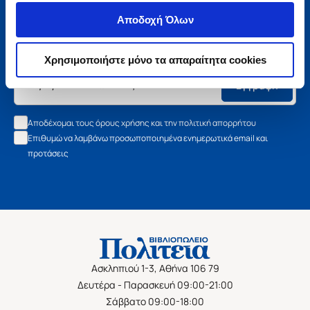
Μάθετε τα νέα της Πολιτείας
Αποδοχή Όλων
Εγγραφείτε στο newsletter μας και μάθετε πρώτοι όλα τα
νέα βιβλία, τις εξαιρετικές τιμές και τις εκδηλώσεις μας.
Χρησιμοποιήστε μόνο τα απαραίτητα cookies
Εγγραφή
Αποδέχομαι τους όρους χρήσης και την πολιτική απορρήτου
Επιθυμώ να λαμβάνω προσωποποιημένα ενημερωτικά email και
προτάσεις
Ασκληπιού 1-3, Αθήνα 106 79
Δευτέρα - Παρασκευή 09:00-21:00
Σάββατο 09:00-18:00