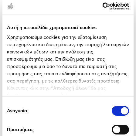
Δημοτικότητα
Αυτή η ιστοσελίδα χρησιμοποιεί cookies
Χρησιμοποιούμε cookies για την εξατομίκευση
περιεχομένου και διαφημίσεων, την παροχή λειτουργιών
κοινωνικών μέσων και την ανάλυση της
επισκεψιμότητάς μας. Επιδίωξη μας είναι σας
προσφέρουμε μία όσο το δυνατό πιο ταιριαστή στις
προτιμήσεις σας και πιο ενδιαφέρουσα στις αναζητήσεις
σας περιήγηση, με τις καλύτερες δυνατές προτάσεις.
Κάνοντας κλικ στην ‘’
Αποδοχή όλων
’’ θα μας
βοηθήσετε να ανταποκριθούμε στα παραπάνω.
(
0
)
Μπορείτε επίσης να επεξεργαστείτε ποια cookies σας
Φωνητική για την επιστήμη της
Επιλογή
Λογοπαθολογίας
ενδιαφέρουν και να επιλέξετε από τα παρακάτω με την
Αναγκαία
συγκατάθεσης
BALL J. MARTIN
‘’
Αποδοχή επιλογών
΄΄και να ενημερωθείτε σχετικά με
τα cookies στην ‘’Προβολή λεπτομερειών’’.
Κωδ. Πολιτείας
:
8370-0945
Προτιμήσεις