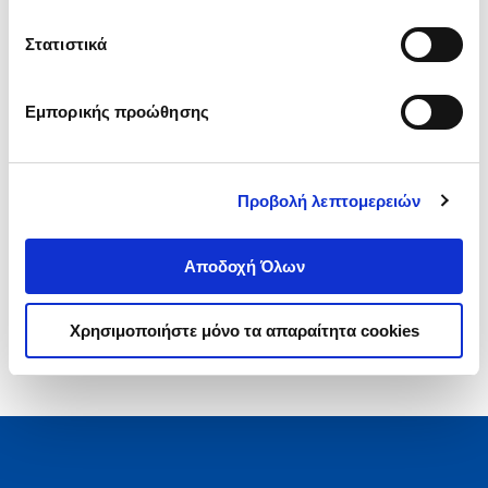
.
90
.
73
33
€
23
€
Στατιστικά
Τιμή Έκδοσης
Τιμή Πολιτείας
Εμπορικής προώθησης
Προβολή λεπτομερειών
1-1 από 1 προϊόντα
Αποδοχή Όλων
Χρησιμοποιήστε μόνο τα απαραίτητα cookies